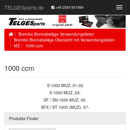
TELGESparts.de
+49 2504 931984
Toggl
Navig
Home
Brembo Bremsbeläge Verwendungslisten
Brembo Bremsbeläge Übersicht mit Verwendungslisten
MZ
1000 ccm
1000 ccm
S 1000 MUZ, 01-02
S 1000 MUZ, 03-
SF / SN 1000 MUZ, 05-
SFX / ST 1000 (MUZ), 07-
Produkte Finder