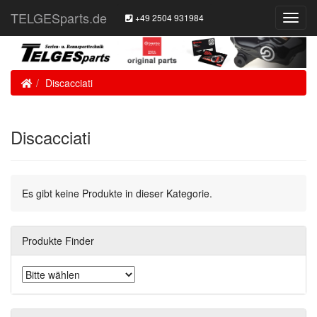
TELGESparts.de
+49 2504 931984
Toggl
Navig
Home
Discacciati
Discacciati
Es gibt keine Produkte in dieser Kategorie.
Produkte Finder