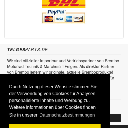
TELGES
PARTS.DE
Wir sind offizieller Importeur und Vertriebspartner von Brembo
Motorrad-Technik & Marchesini Felgen. Als direkter Partner
von Brembo liefern wir originale, aktuelle Bremboprodukte!
Unser Service steht sowohl für den Endkunden als auch für
den Einzel- und Grosshandel zur Verfügung.
Durch Nutzung dieser Website stimmen Sie
der Verwendung von Cookies für Analysen,
KUNDENBEREICH
personalisierte Inhalte und Werbung zu.
Registrieren
Weitere Informationen über Cookies finden
Sie in unserer
Datenschutzbestimmungen
Bereits Kunde? Log In