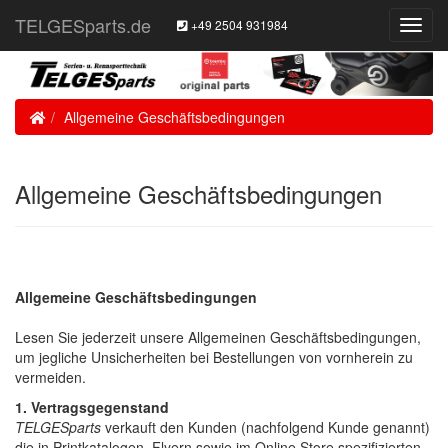
TELGESparts.de
+49 2504 931984
Toggl
Navig
Home
Allgemeine Geschäftsbedingungen
Allgemeine Geschäftsbedingungen
Allgemeine Geschäftsbedingungen
Lesen Sie jederzeit unsere Allgemeinen Geschäftsbedingungen,
um jegliche Unsicherheiten bei Bestellungen von vornherein zu
vermeiden.
1. Vertragsgegenstand
TELGESparts
verkauft den Kunden (nachfolgend Kunde genannt)
die in Printkatalogen, Flyern sowie im Online Store spezifizierten