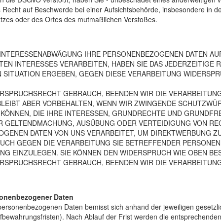
s Recht auf Beschwerde bei einer Aufsichtsbehörde, insbesondere in de
latzes oder des Ortes des mutmaßlichen Verstoßes.
R INTERESSENABWÄGUNG IHRE PERSONENBEZOGENEN DATEN A
N INTERESSES VERARBEITEN, HABEN SIE DAS JEDERZEITIGE R
N SITUATION ERGEBEN, GEGEN DIESE VERARBEITUNG WIDERSPR
ERSPRUCHSRECHT GEBRAUCH, BEENDEN WIR DIE VERARBEITUN
BLEIBT ABER VORBEHALTEN, WENN WIR ZWINGENDE SCHUTZWÜR
KÖNNEN, DIE IHRE INTERESSEN, GRUNDRECHTE UND GRUNDFR
R GELTENDMACHUNG, AUSÜBUNG ODER VERTEIDIGUNG VON RE
GENEN DATEN VON UNS VERARBEITET, UM DIREKTWERBUNG ZU 
RUCH GEGEN DIE VERARBEITUNG SIE BETREFFENDER PERSONE
G EINZULEGEN. SIE KÖNNEN DEN WIDERSPRUCH WIE OBEN BE
ERSPRUCHSRECHT GEBRAUCH, BEENDEN WIR DIE VERARBEITUN
sonenbezogener Daten
ersonenbezogenen Daten bemisst sich anhand der jeweiligen gesetzlic
ufbewahrungsfristen). Nach Ablauf der Frist werden die entsprechende