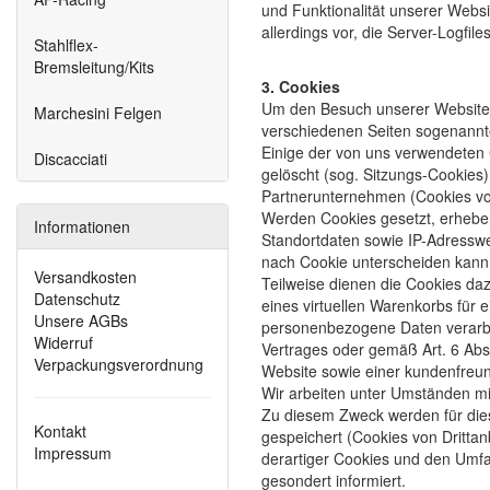
und Funktionalität unserer Websi
allerdings vor, die Server-Logfil
Stahlflex-
Bremsleitung/Kits
3. Cookies
Um den Besuch unserer Website a
Marchesini Felgen
verschiedenen Seiten sogenannte
Einige der von uns verwendeten
Discacciati
gelöscht (sog. Sitzungs-Cookies
Partnerunternehmen (Cookies von
Werden Cookies gesetzt, erheben
Informationen
Standortdaten sowie IP-Adresswe
nach Cookie unterscheiden kann
Versandkosten
Teilweise dienen die Cookies daz
Datenschutz
eines virtuellen Warenkorbs für
Unsere AGBs
personenbezogene Daten verarbei
Widerruf
Vertrages oder gemäß Art. 6 Abs.
Verpackungsverordnung
Website sowie einer kundenfreun
Wir arbeiten unter Umständen mi
Zu diesem Zweck werden für dies
Kontakt
gespeichert (Cookies von Dritta
Impressum
derartiger Cookies und den Umfa
gesondert informiert.