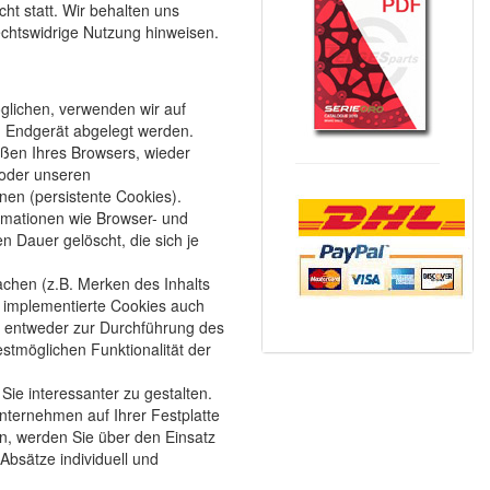
ht statt. Wir behalten uns
rechtswidrige Nutzung hinweisen.
glichen, verwenden wir auf
m Endgerät abgelegt werden.
ßen Ihres Browsers, wieder
 oder unseren
en (persistente Cookies).
rmationen wie Browser- und
 Dauer gelöscht, die sich je
achen (z.B. Merken des Inhalts
s implementierte Cookies auch
O entweder zur Durchführung des
stmöglichen Funktionalität der
ie interessanter zu gestalten.
ternehmen auf Ihrer Festplatte
n, werden Sie über den Einsatz
bsätze individuell und