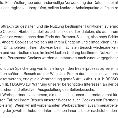
te. Eine Weitergabe oder anderweitige Verwendung der Daten findet nic
es nachträglich zu überprüfen, sollten konkrete Anhaltspunkte auf eine 
ttraktiv zu gestalten und die Nutzung bestimmter Funktionen zu ermö
 Cookies. Hierbei handelt es sich um kleine Textdateien, die auf Ihre
 Cookies werden nach dem Ende der Browser-Sitzung, also nach Schlie
). Andere Cookies verbleiben auf Ihrem Endgerät und ermöglichen uns
 Drittanbietern), Ihren Browser beim nächsten Besuch wiederzuerkenn
 und verarbeiten diese im individuellen Umfang bestimmte Nutzerinfo
rte. Persistente Cookies werden automatisiert nach einer vorgegebenen
.
u, durch Speicherung von Einstellungen den Bestellprozess zu vereinf
 einen späteren Besuch auf der Website). Sofern durch einzelne von un
tet werden, erfolgt die Verarbeitung gemäß Art. 6 Abs. 1 lit. b DSGV
 1 lit. f DSGVO zur Wahrung unserer berechtigten Interessen an der be
dlichen und effektiven Ausgestaltung des Seitenbesuchs.
t Werbepartnern zusammen, die uns helfen, unser Internetangebot für S
en Fall bei Ihrem Besuch unserer Website auch Cookies von Partnerun
nbietern). Wenn wir mit vorbenannten Werbepartnern zusammenarbeite
ng der jeweils erhobenen Informationen innerhalb der nachstehenden A