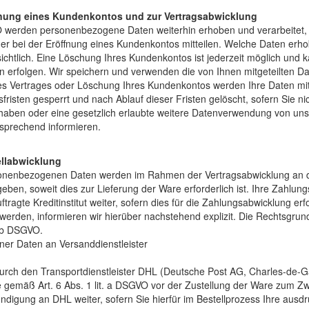
ffnung eines Kundenkontos und zur Vertragsabwicklung
O werden personenbezogene Daten weiterhin erhoben und verarbeitet,
er bei der Eröffnung eines Kundenkontos mitteilen. Welche Daten erho
ichtlich. Eine Löschung Ihres Kundenkontos ist jederzeit möglich und 
n erfolgen. Wir speichern und verwenden die von Ihnen mitgeteilten D
es Vertrages oder Löschung Ihres Kundenkontos werden Ihre Daten mit
risten gesperrt und nach Ablauf dieser Fristen gelöscht, sofern Sie nic
t haben oder eine gesetzlich erlaubte weitere Datenverwendung von uns
tsprechend informieren.
ellabwicklung
onenbezogenen Daten werden im Rahmen der Vertragsabwicklung an da
ben, soweit dies zur Lieferung der Ware erforderlich ist. Ihre Zahlu
agte Kreditinstitut weiter, sofern dies für die Zahlungsabwicklung erfor
 werden, informieren wir hierüber nachstehend explizit. Die Rechtsgrun
t. b DSGVO.
er Daten an Versanddienstleister
 durch den Transportdienstleister DHL (Deutsche Post AG, Charles-de-
e gemäß Art. 6 Abs. 1 lit. a DSGVO vor der Zustellung der Ware zum 
ndigung an DHL weiter, sofern Sie hierfür im Bestellprozess Ihre ausdrüc