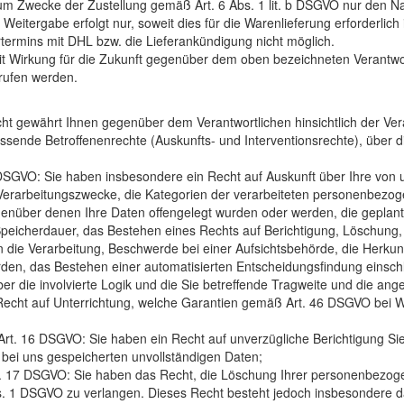
zum Zwecke der Zustellung gemäß Art. 6 Abs. 1 lit. b DSGVO nur den
eitergabe erfolgt nur, soweit dies für die Warenlieferung erforderlich is
termins mit DHL bzw. die Lieferankündigung nicht möglich.
 mit Wirkung für die Zukunft gegenüber dem oben bezeichneten Verant
rrufen werden.
ht gewährt Ihnen gegenüber dem Verantwortlichen hinsichtlich der Ver
nde Betroffenenrechte (Auskunfts- und Interventionsrechte), über d
DSGVO: Sie haben insbesondere ein Recht auf Auskunft über Ihre von u
erarbeitungszwecke, die Kategorien der verarbeiteten personenbezo
enüber denen Ihre Daten offengelegt wurden oder werden, die geplant
r Speicherdauer, das Bestehen eines Rechts auf Berichtigung, Löschung
die Verarbeitung, Beschwerde bei einer Aufsichtsbehörde, die Herkunf
en, das Bestehen einer automatisierten Entscheidungsfindung einschlie
er die involvierte Logik und die Sie betreffende Tragweite und die an
Recht auf Unterrichtung, welche Garantien gemäß Art. 46 DSGVO bei We
rt. 16 DSGVO: Sie haben ein Recht auf unverzügliche Berichtigung Sie
 bei uns gespeicherten unvollständigen Daten;
. 17 DSGVO: Sie haben das Recht, die Löschung Ihrer personenbezoge
. 1 DSGVO zu verlangen. Dieses Recht besteht jedoch insbesondere da