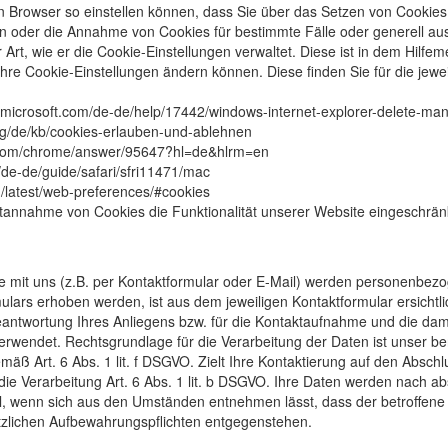
en Browser so einstellen können, dass Sie über das Setzen von Cookies
 oder die Annahme von Cookies für bestimmte Fälle oder generell au
r Art, wie er die Cookie-Einstellungen verwaltet. Diese ist in dem Hilf
 Ihre Cookie-Einstellungen ändern können. Diese finden Sie für die jewe
rt.microsoft.com/de-de/help/17442/windows-internet-explorer-delete-ma
.org/de/kb/cookies-erlauben-und-ablehnen
e.com/chrome/answer/95647?hl=de&hlrm=en
m/de-de/guide/safari/sfri11471/mac
n/latest/web-preferences/#cookies
htannahme von Cookies die Funktionalität unserer Website eingeschrän
mit uns (z.B. per Kontaktformular oder E-Mail) werden personenbez
ulars erhoben werden, ist aus dem jeweiligen Kontaktformular ersichtl
antwortung Ihres Anliegens bzw. für die Kontaktaufnahme und die da
erwendet. Rechtsgrundlage für die Verarbeitung der Daten ist unser be
äß Art. 6 Abs. 1 lit. f DSGVO. Zielt Ihre Kontaktierung auf den Abschlu
die Verarbeitung Art. 6 Abs. 1 lit. b DSGVO. Ihre Daten werden nach a
all, wenn sich aus den Umständen entnehmen lässt, dass der betroffen
etzlichen Aufbewahrungspflichten entgegenstehen.