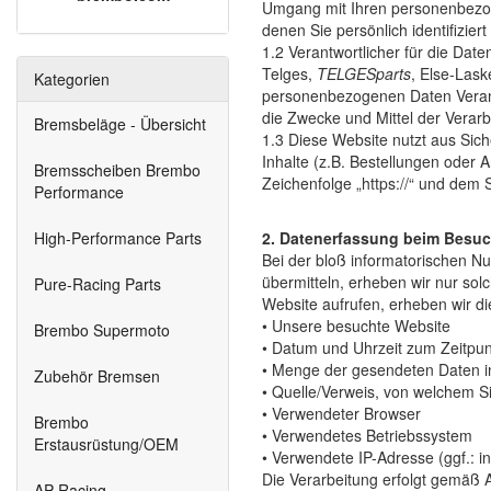
Umgang mit Ihren personenbezog
denen Sie persönlich identifizie
1.2 Verantwortlicher für die Da
Telges,
TELGESparts
, Else-Lask
Kategorien
personenbezogenen Daten Verantwo
die Zwecke und Mittel der Vera
Bremsbeläge - Übersicht
1.3 Diese Website nutzt aus Si
Inhalte (z.B. Bestellungen oder 
Bremsscheiben Brembo
Zeichenfolge „https://“ und dem 
Performance
High-Performance Parts
2. Datenerfassung beim Besuc
Bei der bloß informatorischen Nu
übermitteln, erheben wir nur sol
Pure-Racing Parts
Website aufrufen, erheben wir di
• Unsere besuchte Website
Brembo Supermoto
• Datum und Uhrzeit zum Zeitpun
• Menge der gesendeten Daten i
Zubehör Bremsen
• Quelle/Verweis, von welchem Si
• Verwendeter Browser
Brembo
• Verwendetes Betriebssystem
Erstausrüstung/OEM
• Verwendete IP-Adresse (ggf.: i
Die Verarbeitung erfolgt gemäß A
AP-Racing