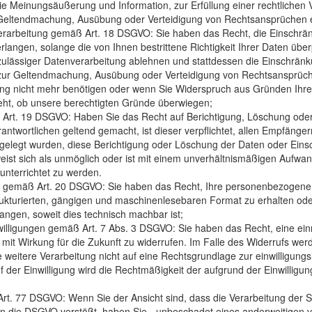
ie Meinungsäußerung und Information, zur Erfüllung einer rechtlichen 
r Geltendmachung, Ausübung oder Verteidigung von Rechtsansprüchen erf
erarbeitung gemäß Art. 18 DSGVO: Sie haben das Recht, die Einschrän
ngen, solange die von Ihnen bestrittene Richtigkeit Ihrer Daten überp
lässiger Datenverarbeitung ablehnen und stattdessen die Einschränk
 zur Geltendmachung, Ausübung oder Verteidigung von Rechtsansprüc
ng nicht mehr benötigen oder wenn Sie Widerspruch aus Gründen Ihrer
teht, ob unsere berechtigten Gründe überwiegen;
 Art. 19 DSGVO: Haben Sie das Recht auf Berichtigung, Löschung ode
twortlichen geltend gemacht, ist dieser verpflichtet, allen Empfänger
elegt wurden, diese Berichtigung oder Löschung der Daten oder Eins
rweist sich als unmöglich oder ist mit einem unverhältnismäßigen Aufwa
unterrichtet zu werden.
it gemäß Art. 20 DSGVO: Sie haben das Recht, Ihre personenbezogenen
trukturierten, gängigen und maschinenlesebaren Format zu erhalten ode
angen, soweit dies technisch machbar ist;
nwilligungen gemäß Art. 7 Abs. 3 DSGVO: Sie haben das Recht, eine einma
 mit Wirkung für die Zukunft zu widerrufen. Im Falle des Widerrufs wer
e weitere Verarbeitung nicht auf eine Rechtsgrundlage zur einwilligungs
der Einwilligung wird die Rechtmäßigkeit der aufgrund der Einwilligun
t. 77 DSGVO: Wenn Sie der Ansicht sind, dass die Verarbeitung der S
die DSGVO verstößt, haben Sie - unbeschadet eines anderweitigen ve