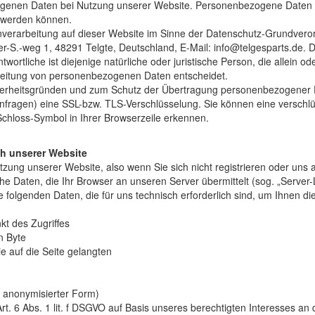
enen Daten bei Nutzung unserer Website. Personenbezogene Daten sin
rt werden können.
tenverarbeitung auf dieser Website im Sinne der Datenschutz-Grundver
er-S.-weg 1, 48291 Telgte, Deutschland, E-Mail: info@telgesparts.de. D
rtliche ist diejenige natürliche oder juristische Person, die allein 
rbeitung von personenbezogenen Daten entscheidet.
cherheitsgründen und zum Schutz der Übertragung personenbezogener D
Anfragen) eine SSL-bzw. TLS-Verschlüsselung. Sie können eine verschl
Schloss-Symbol in Ihrer Browserzeile erkennen.
h unserer Website
tzung unserer Website, also wenn Sie sich nicht registrieren oder uns 
che Daten, die Ihr Browser an unseren Server übermittelt (sog. „Server
e folgenden Daten, die für uns technisch erforderlich sind, um Ihnen d
kt des Zugriffes
n Byte
e auf die Seite gelangten
n anonymisierter Form)
rt. 6 Abs. 1 lit. f DSGVO auf Basis unseres berechtigten Interesses an 