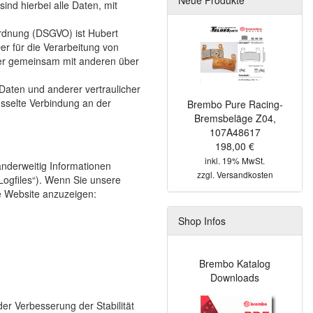
d hierbei alle Daten, mit
ordnung (DSGVO) ist Hubert
er für die Verarbeitung von
oder gemeinsam mit anderen über
aten und anderer vertraulicher
üsselte Verbindung an der
Brembo Pure Racing-
Bremsbeläge Z04,
107A48617
198,00 €
inkl. 19% MwSt.
anderweitig Informationen
zzgl.
Versandkosten
-Logfiles“). Wenn Sie unsere
ie Website anzuzeigen:
Shop Infos
Brembo Katalog
Downloads
der Verbesserung der Stabilität