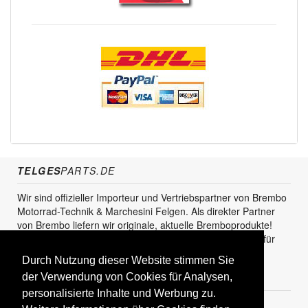
TELGES
PARTS.DE
Wir sind offizieller Importeur und Vertriebspartner von Brembo
Motorrad-Technik & Marchesini Felgen. Als direkter Partner
von Brembo liefern wir originale, aktuelle Bremboprodukte!
Unser Service steht sowohl für den Endkunden als auch für
den Einzel- und Grosshandel zur Verfügung.
Durch Nutzung dieser Website stimmen Sie
der Verwendung von Cookies für Analysen,
KUNDENBEREICH
personalisierte Inhalte und Werbung zu.
Registrieren