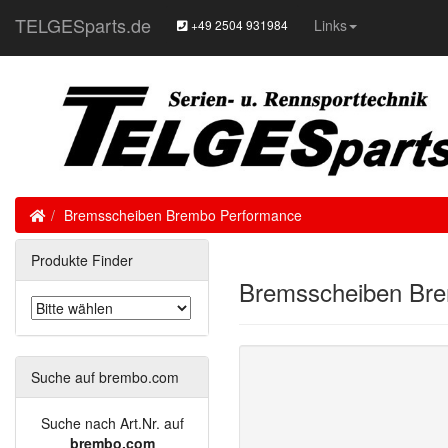
TELGESparts.de
Links
+49 2504 931984
Home
Bremsscheiben Brembo Performance
Produkte Finder
Bremsscheiben Br
Suche auf brembo.com
Suche nach Art.Nr. auf
brembo.com