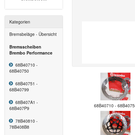
Kategorien
Bremsbeläge - Übersicht
Bremsscheiben
Brembo Performance
68B40710 -
68B40750
68B40751 -
68B40799
68B407A1 -
68B40710 - 68B4075
68B407P9
78B40810 -
78B408B8