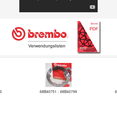
0
68B40751 - 68B40799
6