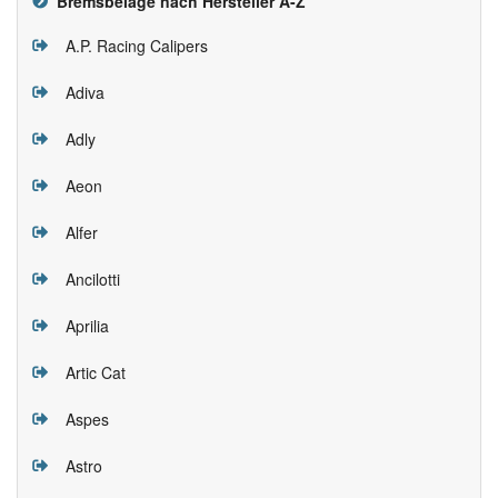
Bremsbeläge nach Hersteller A-Z
A.P. Racing Calipers
Adiva
Adly
Aeon
Alfer
Ancilotti
Aprilia
Artic Cat
Aspes
Astro