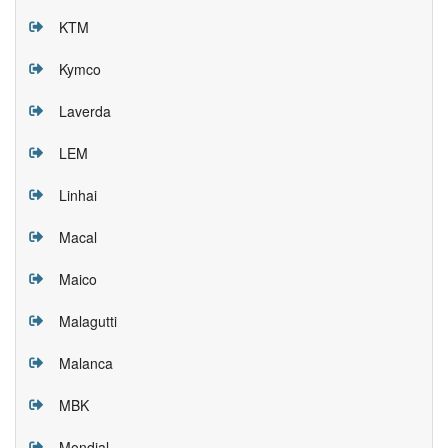
KTM
Kymco
Laverda
LEM
Linhai
Macal
Maico
Malagutti
Malanca
MBK
Mondial