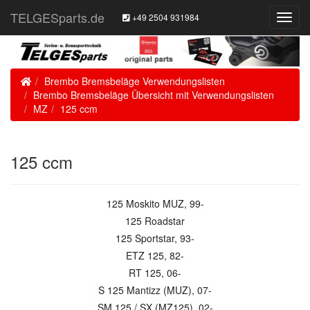
TELGESparts.de
+49 2504 931984
Toggl
Navig
Home
Brembo Bremsbeläge Verwendungslisten
Brembo Bremsbeläge Übersicht mit Verwendungslisten
MZ
125 ccm
125 ccm
125 Moskito MUZ, 99-
125 Roadstar
125 Sportstar, 93-
ETZ 125, 82-
RT 125, 06-
S 125 Mantizz (MUZ), 07-
SM 125 / SX (MZ125), 02-