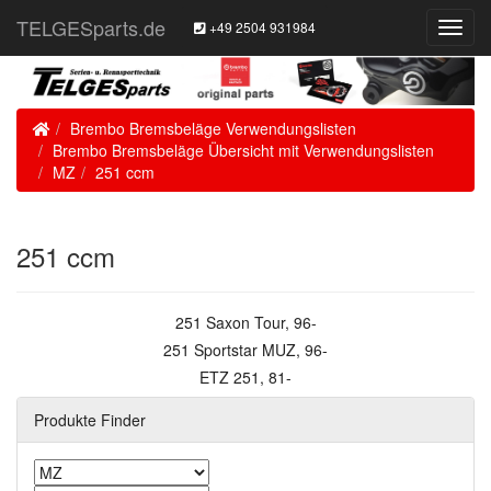
TELGESparts.de
+49 2504 931984
Toggl
Navig
Home
Brembo Bremsbeläge Verwendungslisten
Brembo Bremsbeläge Übersicht mit Verwendungslisten
MZ
251 ccm
251 ccm
251 Saxon Tour, 96-
251 Sportstar MUZ, 96-
ETZ 251, 81-
Produkte Finder