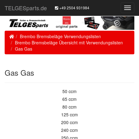
TELGESparts.de
+49 2504 931984
Toggl
Navig
Home
Brembo Bremsbeläge Verwendungslisten
Brembo Bremsbeläge Übersicht mit Verwendungslisten
Gas Gas
Gas Gas
50 ccm
65 ccm
80 ccm
125 ccm
200 ccm
240 ccm
250 ccm