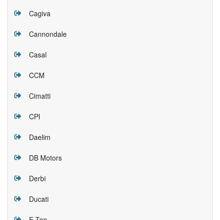
Cagiva
Cannondale
Casal
CCM
Cimatti
CPI
Daelim
DB Motors
Derbi
Ducati
E-Ton