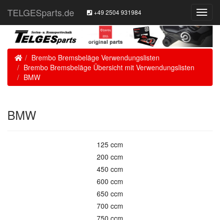
TELGESparts.de
+49 2504 931984
Toggl
Navig
Home
Brembo Bremsbeläge Verwendungslisten
Brembo Bremsbeläge Übersicht mit Verwendungslisten
BMW
BMW
125 ccm
200 ccm
450 ccm
600 ccm
650 ccm
700 ccm
750 ccm