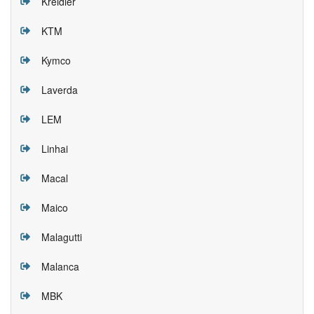
Kreidler
KTM
Kymco
Laverda
LEM
Linhai
Macal
Maico
Malagutti
Malanca
MBK