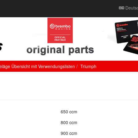
Deuts
äge Übersicht mit Verwendungslisten
Triumph
650 ccm
800 ccm
900 ccm