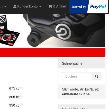
ch
Kundenkonto
0 Artikel
Schnellsuche
675 ccm
Stichworte, ArtikelNr. etc.
erweiterte Suche
865 ccm
950 ccm
Neue Produkte