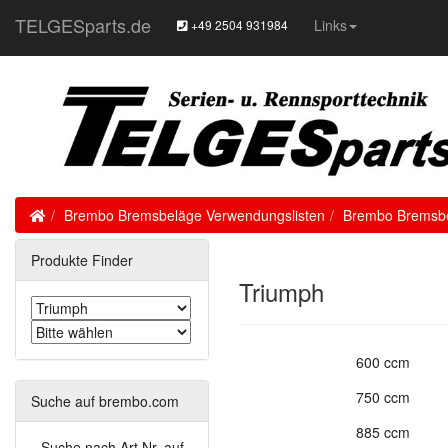
TELGESparts.de
Links
+49 2504 931984
Home
Brembo Bremsbeläge Verwendungslisten
Brembo Bremsbel
Produkte Finder
Triumph
600 ccm
750 ccm
Suche auf brembo.com
885 ccm
Suche nach Art.Nr. auf