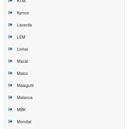
KTM
Kymco
Laverda
LEM
Linhai
Macal
Maico
Malagutti
Malanca
MBK
Mondial