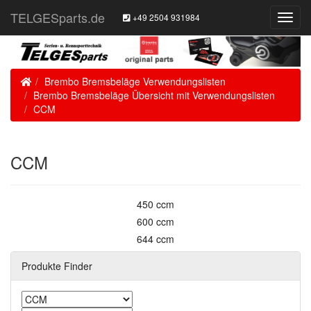
TELGESparts.de
+49 2504 931984
Toggl
Navig
Home
Brembo Bremsbeläge Verwendungslisten
Brembo Bremsbeläge Übersicht mit Verwendungslisten
CCM
CCM
450 ccm
600 ccm
644 ccm
Produkte Finder