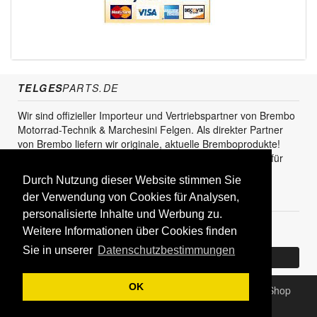
TELGES
PARTS.DE
Wir sind offizieller Importeur und Vertriebspartner von Brembo
Motorrad-Technik & Marchesini Felgen. Als direkter Partner
von Brembo liefern wir originale, aktuelle Bremboprodukte!
Unser Service steht sowohl für den Endkunden als auch für
den Einzel- und Grosshandel zur Verfügung.
Durch Nutzung dieser Website stimmen Sie
KUNDENBEREICH
der Verwendung von Cookies für Analysen,
personalisierte Inhalte und Werbung zu.
Registrieren
Weitere Informationen über Cookies finden
Sie in unserer
Datenschutzbestimmungen
Bereits Kunde? Log In
OK
Copyright © 2026
TELGESparts.de - Bremsen Online Shop