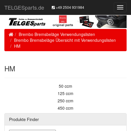
TELGESparts.de
+49 2504 931984
Toggl
Navig
Home
Brembo Bremsbeläge Verwendungslisten
Brembo Bremsbeläge Übersicht mit Verwendungslisten
HM
HM
50 ccm
125 ccm
250 ccm
450 ccm
Produkte Finder