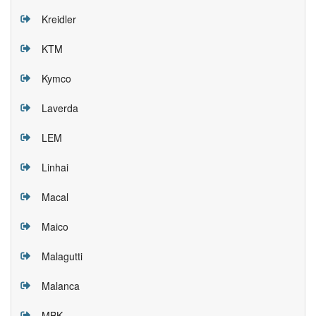
Kreidler
KTM
Kymco
Laverda
LEM
Linhai
Macal
Maico
Malagutti
Malanca
MBK