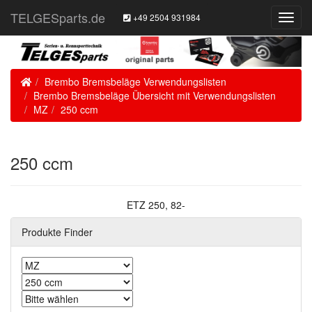
TELGESparts.de
+49 2504 931984
Toggl
Navig
Home
Brembo Bremsbeläge Verwendungslisten
Brembo Bremsbeläge Übersicht mit Verwendungslisten
MZ
250 ccm
250 ccm
ETZ 250, 82-
Produkte Finder