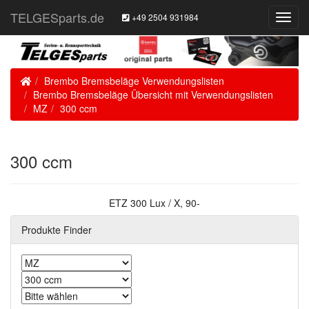
TELGESparts.de
+49 2504 931984
Toggl
Navig
Home
Brembo Bremsbeläge Verwendungslisten
Brembo Bremsbeläge Übersicht mit Verwendungslisten
MZ
300 ccm
300 ccm
ETZ 300 Lux / X, 90-
Produkte Finder