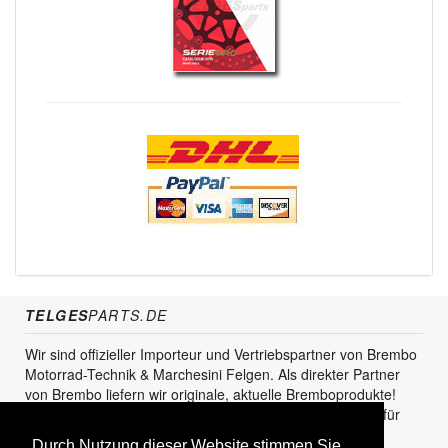
TELGES
PARTS.DE
Wir sind offizieller Importeur und Vertriebspartner von Brembo
Motorrad-Technik & Marchesini Felgen. Als direkter Partner
von Brembo liefern wir originale, aktuelle Bremboprodukte!
Unser Service steht sowohl für den Endkunden als auch für
den Einzel- und Grosshandel zur Verfügung.
Durch Nutzung dieser Website stimmen Sie