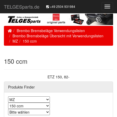
TELGESparts.de
+49 2504 931984
Toggl
Navig
Home
Brembo Bremsbeläge Verwendungslisten
Brembo Bremsbeläge Übersicht mit Verwendungslisten
MZ
150 ccm
150 ccm
ETZ 150, 82-
Produkte Finder