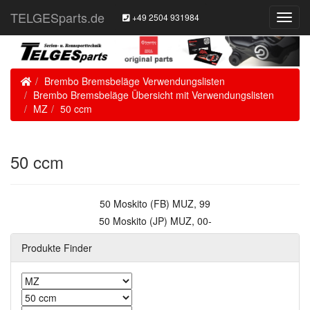
TELGESparts.de
+49 2504 931984
Toggl
Navig
Home
Brembo Bremsbeläge Verwendungslisten
Brembo Bremsbeläge Übersicht mit Verwendungslisten
MZ
50 ccm
50 ccm
50 Moskito (FB) MUZ, 99
50 Moskito (JP) MUZ, 00-
Produkte Finder