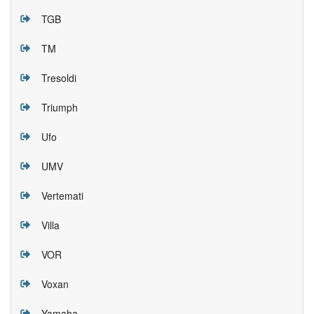
TGB
TM
Tresoldi
Triumph
Ufo
UMV
Vertemati
Villa
VOR
Voxan
Yamaha