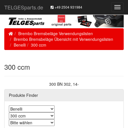
TELGESparts.de
+49 2504 931984
Toggl
Navig
Home
Brembo Bremsbeläge Verwendungslisten
Brembo Bremsbeläge Übersicht mit Verwendungslisten
Benelli
300 ccm
300 ccm
300 BN 302, 14-
Produkte Finder