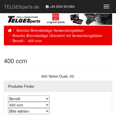
TELGESparts.de
+49 2504 931984
Toggl
Navig
Home
Brembo Bremsbeläge Verwendungslisten
Brembo Bremsbeläge Übersicht mit Verwendungslisten
Benelli
400 ccm
400 ccm
400 Velvet Dusk, 03-
Produkte Finder