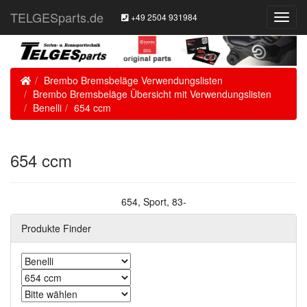
TELGESparts.de
+49 2504 931984
Toggl
Navig
Home
Brembo Bremsbeläge Verwendungslisten
Brembo Bremsbeläge Übersicht mit Verwendungslisten
Benelli
654 ccm
654 ccm
654, Sport, 83-
Produkte Finder