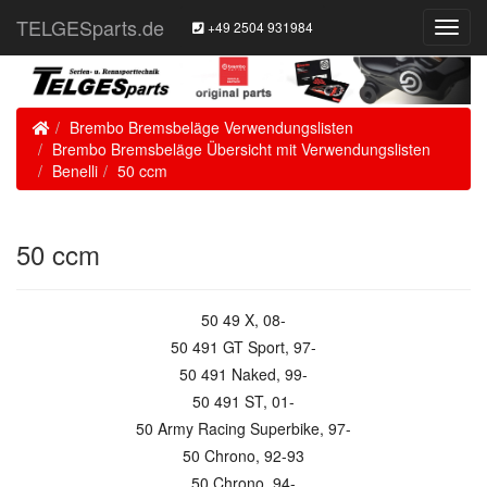
TELGESparts.de
+49 2504 931984
Toggl
Navig
Home
Brembo Bremsbeläge Verwendungslisten
Brembo Bremsbeläge Übersicht mit Verwendungslisten
Benelli
50 ccm
50 ccm
50 49 X, 08-
50 491 GT Sport, 97-
50 491 Naked, 99-
50 491 ST, 01-
50 Army Racing Superbike, 97-
50 Chrono, 92-93
50 Chrono, 94-