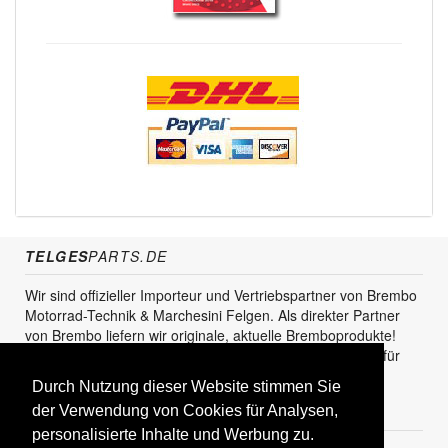
TELGES
PARTS.DE
Wir sind offizieller Importeur und Vertriebspartner von Brembo
Motorrad-Technik & Marchesini Felgen. Als direkter Partner
von Brembo liefern wir originale, aktuelle Bremboprodukte!
Unser Service steht sowohl für den Endkunden als auch für
den Einzel- und Grosshandel zur Verfügung.
Durch Nutzung dieser Website stimmen Sie
der Verwendung von Cookies für Analysen,
KUNDENBEREICH
personalisierte Inhalte und Werbung zu.