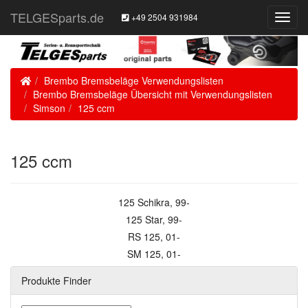
TELGESparts.de
+49 2504 931984
Toggl
Navig
Home
Brembo Bremsbeläge Verwendungslisten
Brembo Bremsbeläge Übersicht mit Verwendungslisten
Simson
125 ccm
125 ccm
125 Schikra, 99-
125 Star, 99-
RS 125, 01-
SM 125, 01-
Produkte Finder