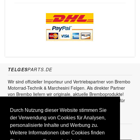
TELGES
PARTS.DE
Wir sind offizieller Importeur und Vertriebspartner von Brembo
Motorrad-Technik & Marchesini Felgen. Als direkter Partner
von Brembo liefern wir originale, aktuelle Bremboprodukte!
Unser Service steht sowohl für den Endkunden als auch für
den Einzel- und Grosshandel zur Verfügung.
Durch Nutzung dieser Website stimmen Sie
KUNDENBEREICH
der Verwendung von Cookies für Analysen,
personalisierte Inhalte und Werbung zu.
Registrieren
Weitere Informationen über Cookies finden