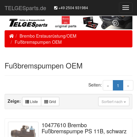
TELGESparts.de
+49 2504 931984
Toggl
Navig
Home
Brembo Erstausrüstung/OEM
Fußbremspumpen OEM
Fußbremspumpen OEM
Seiten:
(current)
«
1
»
Zeige:
Liste
Grid
Sortiert nach
10477610 Brembo
Fußbremspumpe PS 11B, schwarz