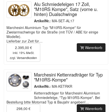
Alu Schmiedefelgen 17 Zoll,
"M10RS Kompe", Satz (vorne u.
hinten) Dualschwinge
ArtikelNr.:
MA-SET-AL17
Marchesini Aluminium Typ "M10RS-Kompe" für
Zweiarmschwinge für die Straße (mit TÜV / ABE für einige
Modelle).
Lieferbar zur Zeit für…
2.395,00 €
Warenkorb
inkl. 19% MwSt.
zzgl.
Versandkosten
Marchesini Kettenradträger für Typ
"M10RS-Kompe"
ArtikelNr.:
MA-KETRKR
Kettenradträger für Marchesini Aluminium
Schmiedefelge, "Typ M10RS-Kompe". Bei
Bestellung bitte Motorrad Typ & Baujahr angeben!…
298,00 €
Warenkorb