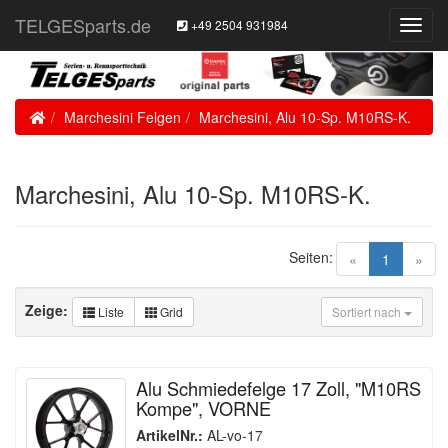
TELGESparts.de
+49 2504 931984
Toggl
Navig
Home
Marchesini Felgen
Marchesini, Alu 10-Sp. M10RS-K.
Marchesini, Alu 10-Sp. M10RS-K.
Seiten:
(current)
«
1
»
Zeige:
Liste
Grid
Sortiert nach
Alu Schmiedefelge 17 Zoll, "M10RS
Kompe", VORNE
ArtikelNr.:
AL-vo-17