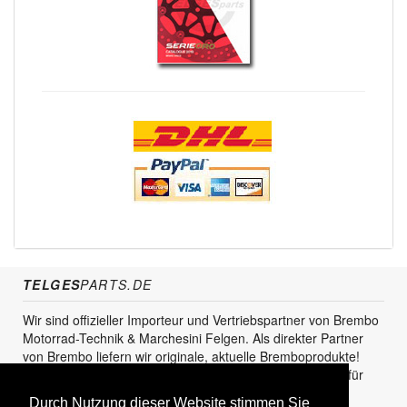
TELGES
PARTS.DE
Wir sind offizieller Importeur und Vertriebspartner von Brembo
Motorrad-Technik & Marchesini Felgen. Als direkter Partner
von Brembo liefern wir originale, aktuelle Bremboprodukte!
Unser Service steht sowohl für den Endkunden als auch für
den Einzel- und Grosshandel zur Verfügung.
Durch Nutzung dieser Website stimmen Sie