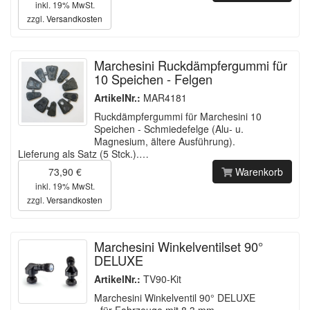
inkl. 19% MwSt.
zzgl.
Versandkosten
Marchesini Ruckdämpfergummi für
10 Speichen - Felgen
ArtikelNr.:
MAR4181
Ruckdämpfergummi für Marchesini 10
Speichen - Schmiedefelge (Alu- u.
Magnesium, ältere Ausführung).
Lieferung als Satz (5 Stck.).…
73,90 €
Warenkorb
inkl. 19% MwSt.
zzgl.
Versandkosten
Marchesini Winkelventilset 90°
DELUXE
ArtikelNr.:
TV90-Kit
Marchesini Winkelventil 90° DELUXE
- für Fahrzeuge mit 8,3 mm