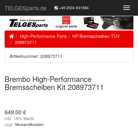
TELGESparts.de
+49 2504 931984
Toggl
Navig
Home
High-Performance Parts
HP Bremsscheiben TÜV
208973711
Artikelnummer: 208973711
Brembo High-Performance
Bremsscheiben Kit 208973711
649,00 €
inkl. 19% MwSt.
zzgl.
Versandkosten