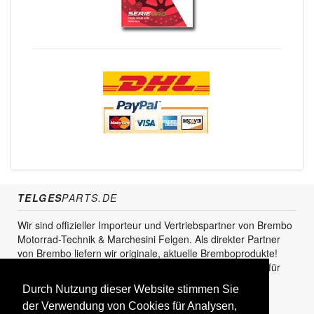
TELGES
PARTS.DE
Wir sind offizieller Importeur und Vertriebspartner von Brembo
Motorrad-Technik & Marchesini Felgen. Als direkter Partner
von Brembo liefern wir originale, aktuelle Bremboprodukte!
Unser Service steht sowohl für den Endkunden als auch für
den Einzel- und Grosshandel zur Verfügung.
Durch Nutzung dieser Website stimmen Sie
KUNDENBEREICH
der Verwendung von Cookies für Analysen,