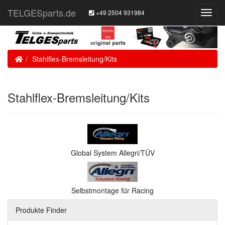
TELGESparts.de
+49 2504 931984
Toggl
Navig
Home
Stahlflex-Bremsleitung/Kits
Stahlflex-Bremsleitung/Kits
Global System Allegri/TÜV
Selbstmontage für Racing
Produkte Finder