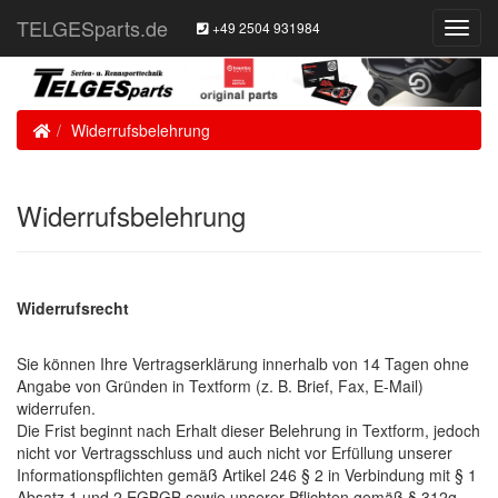
TELGESparts.de
+49 2504 931984
Toggl
Navig
Home
Widerrufsbelehrung
Widerrufsbelehrung
Widerrufsrecht
Sie können Ihre Vertragserklärung innerhalb von 14 Tagen ohne
Angabe von Gründen in Textform (z. B. Brief, Fax, E-Mail)
widerrufen.
Die Frist beginnt nach Erhalt dieser Belehrung in Textform, jedoch
nicht vor Vertragsschluss und auch nicht vor Erfüllung unserer
Informationspflichten gemäß Artikel 246 § 2 in Verbindung mit § 1
Absatz 1 und 2 EGBGB sowie unserer Pflichten gemäß § 312g