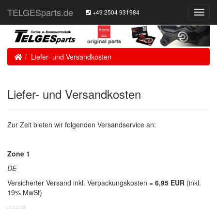
TELGESparts.de
+49 2504 931984
Toggl
Navig
Home
Liefer- und Versandkosten
Liefer- und Versandkosten
Zur Zeit bieten wir folgenden Versandservice an:
Zone 1
DE
Versicherter Versand inkl. Verpackungskosten =
6,95 EUR
(inkl.
19% MwSt)
--------