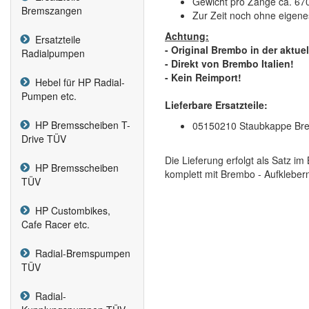
Gewicht pro Zange ca. 6
Bremszangen
Zur Zeit noch ohne eigene
Achtung:
Ersatzteile
- Original Brembo in der aktu
Radialpumpen
- Direkt von Brembo Italien!
- Kein Reimport!
Hebel für HP Radial-
Pumpen etc.
Lieferbare Ersatzteile:
HP Bremsscheiben T-
05150210 Staubkappe Bre
Drive TÜV
Die Lieferung erfolgt als Satz i
HP Bremsscheiben
komplett mit Brembo - Aufklebe
TÜV
HP Custombikes,
Cafe Racer etc.
Radial-Bremspumpen
TÜV
Radial-