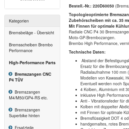
Bestell.-Nr.: 220D60050
(Bremsz
Topologieoptimierte Bremszan
Zubehörscheiben mit ca. 35 m
Kategorien
Mit Finnen für optimale Kühlu
Radiale CNC P4 30 Bremszange
Bremsbeläge - Übersicht
Moto-GP-Brembozangen.
Brembo High Performance, vernic
Bremsscheiben Brembo
Performance
Technische Daten:
Abstand der Befestigung
High-Performance Parts
Ersatz für die Brembozange
Radialaufnahme 100 mm (A
Bremszangen CNC
Modellen von Kawasaki, H
P4 TÜV
Eventuell werden noch Spa
4 Kolben, Aluminium mit
Bremszangen
inklusive High Performan
M4/M50/GP4-RS etc.
Anti - Vibrationsfeder für
Kolben mit doppelter Abdi
Bremszangen
mit Finnen für optimale K
Superbike hinten
Bremsflüssigkeit DOT 4 od
handgemaltes, rotes Brem
Ersatzteile