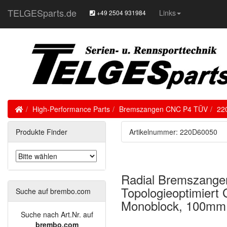
TELGESparts.de
Links
+49 2504 931984
Home
High-Performance Parts
Bremszangen CNC P4 TÜV
22
Produkte Finder
Artikelnummer: 220D60050
Radial Bremszangen
Topologieoptimier
Suche auf brembo.com
Monoblock, 100mm K
Suche nach Art.Nr. auf
brembo.com