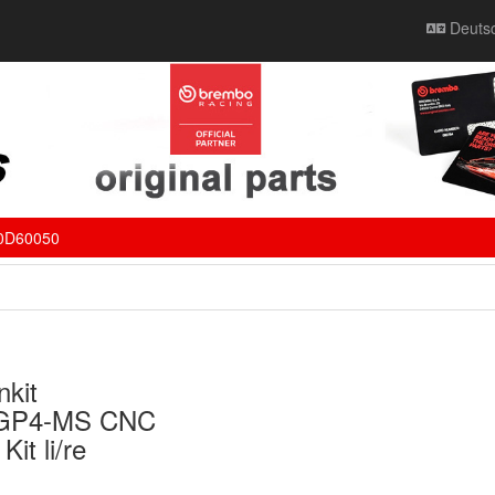
Deuts
0D60050
kit
t GP4-MS CNC
it li/re