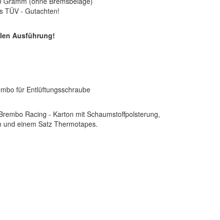
70 Gramm (ohne Bremsbeläge)
s TÜV - Gutachten!
ellen Ausführung!
mbo für Entlüftungsschraube
m Brembo Racing - Karton mit Schaumstoffpolsterung,
rn und einem Satz Thermotapes.