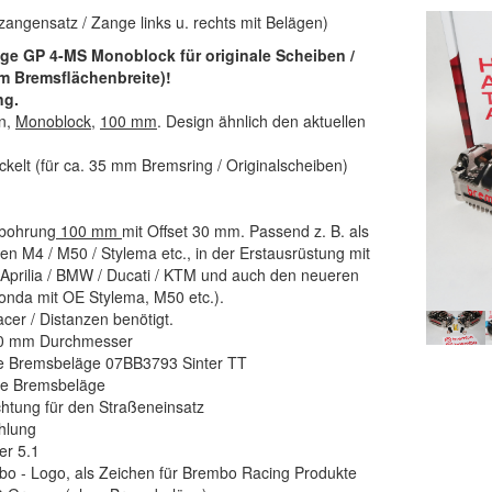
angensatz / Zange links u. rechts mit Belägen)
ge GP 4-MS Monoblock für originale Scheiben /
m Bremsflächenbreite)!
ng.
n,
Monoblock
,
100 mm
. Design ähnlich den aktuellen
kelt (für ca. 35 mm Bremsring / Originalscheiben)
sbohrung
100 mm
mit Offset 30 mm. Passend z. B. als
n M4 / M50 / Stylema etc., in der Erstausrüstung mit
prilia / BMW / Ducati / KTM und auch den neueren
onda mit OE Stylema, M50 etc.).
cer / Distanzen benötigt.
 30 mm Durchmesser
ce Bremsbeläge 07BB3793 Sinter TT
 die Bremsbeläge
chtung für den Straßeneinsatz
ühlung
er 5.1
bo - Logo, als Zeichen für Brembo Racing Produkte