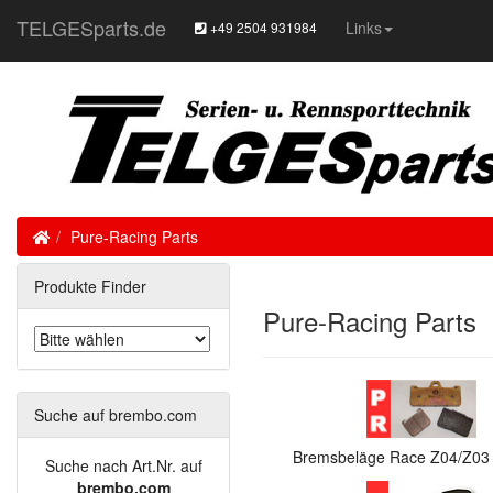
TELGESparts.de
Links
+49 2504 931984
Home
Pure-Racing Parts
Produkte Finder
Pure-Racing Parts
Suche auf brembo.com
Bremsbeläge Race Z04/Z03
Suche nach Art.Nr. auf
brembo.com