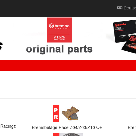
Deuts
 Racingz
Bremsbeläge Race Z04/Z03/Z10 OE-
Bre