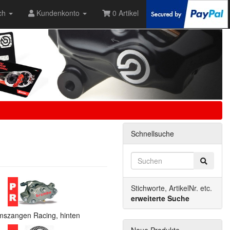
ch
Kundenkonto
0 Artikel
Schnellsuche
Stichworte, ArtikelNr. etc.
erweiterte Suche
mszangen Racing, hinten
Neue Produkte