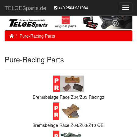
TELGESparts.de
+49 2504 931984
Toggl
Navig
Home
Pure-Racing Parts
Pure-Racing Parts
Bremsbeläge Race Z04/Z03 Racingz
Bremsbeläge Race Z04/Z03/Z10 OE-