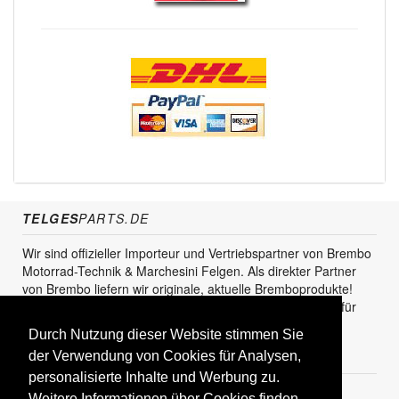
TELGES
PARTS.DE
Wir sind offizieller Importeur und Vertriebspartner von Brembo
Motorrad-Technik & Marchesini Felgen. Als direkter Partner
von Brembo liefern wir originale, aktuelle Bremboprodukte!
Unser Service steht sowohl für den Endkunden als auch für
den Einzel- und Grosshandel zur Verfügung.
Durch Nutzung dieser Website stimmen Sie
KUNDENBEREICH
der Verwendung von Cookies für Analysen,
personalisierte Inhalte und Werbung zu.
Registrieren
Weitere Informationen über Cookies finden