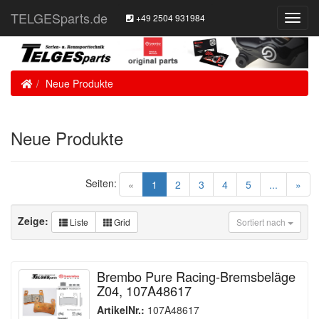
TELGESparts.de
+49 2504 931984
Toggl
Navig
Home
Neue Produkte
Neue Produkte
Seiten:
(current)
«
1
2
3
4
5
...
»
Zeige:
Liste
Grid
Sortiert nach
Brembo Pure Racing-Bremsbeläge
Z04, 107A48617
ArtikelNr.:
107A48617