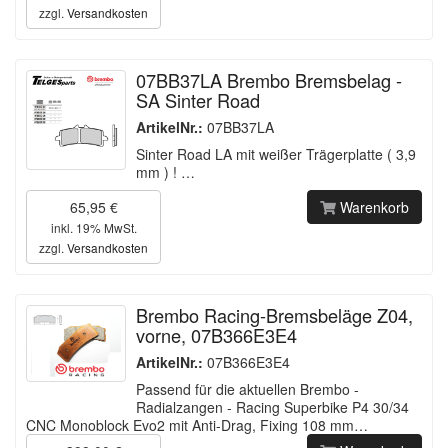
zzgl.
Versandkosten
07BB37LA Brembo Bremsbelag -
SA Sinter Road
ArtikelNr.:
07BB37LA
Sinter Road LA mit weißer Trägerplatte ( 3,9
mm ) ! …
65,95 €
Warenkorb
inkl. 19% MwSt.
zzgl.
Versandkosten
Brembo Racing-Bremsbeläge Z04,
vorne, 07B366E3E4
ArtikelNr.:
07B366E3E4
Passend für die aktuellen Brembo -
Radialzangen - Racing Superbike P4 30/34
CNC Monoblock Evo2 mit Anti-Drag, Fixing 108 mm…