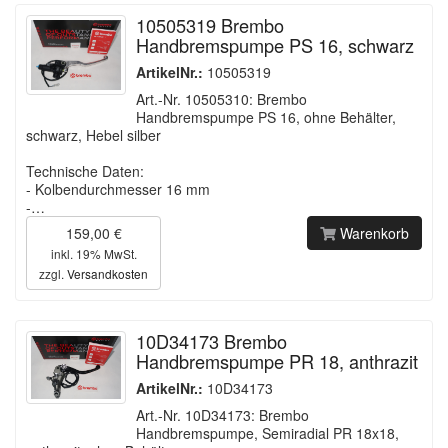
10505319 Brembo
Handbremspumpe PS 16, schwarz
ArtikelNr.:
10505319
Art.-Nr. 10505310: Brembo
Handbremspumpe PS 16, ohne Behälter,
schwarz, Hebel silber
Technische Daten:
- Kolbendurchmesser 16 mm
-…
159,00 €
Warenkorb
inkl. 19% MwSt.
zzgl.
Versandkosten
10D34173 Brembo
Handbremspumpe PR 18, anthrazit
ArtikelNr.:
10D34173
Art.-Nr. 10D34173: Brembo
Handbremspumpe, Semiradial PR 18x18,