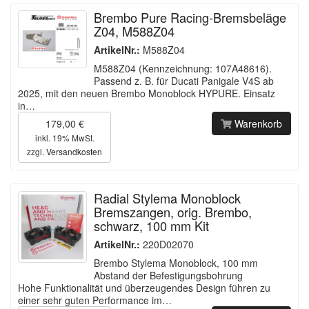
Brembo Pure Racing-Bremsbeläge
Z04, M588Z04
ArtikelNr.:
M588Z04
M588Z04 (Kennzeichnung: 107A48616).
Passend z. B. für Ducati Panigale V4S ab
2025, mit den neuen Brembo Monoblock HYPURE. Einsatz
in…
179,00 €
Warenkorb
inkl. 19% MwSt.
zzgl.
Versandkosten
Radial Stylema Monoblock
Bremszangen, orig. Brembo,
schwarz, 100 mm Kit
ArtikelNr.:
220D02070
Brembo Stylema Monoblock, 100 mm
Abstand der Befestigungsbohrung
Hohe Funktionalität und überzeugendes Design führen zu
einer sehr guten Performance im…