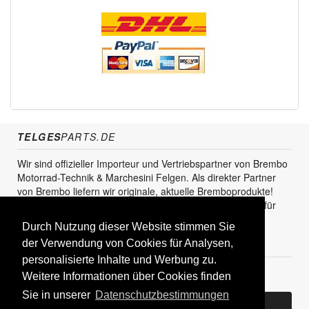
TELGES
PARTS.DE
Wir sind offizieller Importeur und Vertriebspartner von Brembo
Motorrad-Technik & Marchesini Felgen. Als direkter Partner
von Brembo liefern wir originale, aktuelle Bremboprodukte!
Unser Service steht sowohl für den Endkunden als auch für
den Einzel- und Grosshandel zur Verfügung.
Durch Nutzung dieser Website stimmen Sie
KUNDENBEREICH
der Verwendung von Cookies für Analysen,
personalisierte Inhalte und Werbung zu.
Registrieren
Weitere Informationen über Cookies finden
Sie in unserer
Datenschutzbestimmungen
Bereits Kunde? Log In