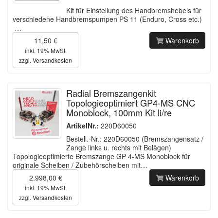
Kit für Einstellung des Handbremshebels für
verschiedene Handbremspumpen PS 11 (Enduro, Cross etc.)
…
11,50 €
Warenkorb
inkl. 19% MwSt.
zzgl.
Versandkosten
Radial Bremszangenkit
Topologieoptimiert GP4-MS CNC
Monoblock, 100mm Kit li/re
ArtikelNr.:
220D60050
Bestell.-Nr.: 220D60050 (Bremszangensatz /
Zange links u. rechts mit Belägen)
Topologieoptimierte Bremszange GP 4-MS Monoblock für
originale Scheiben / Zubehörscheiben mit…
2.998,00 €
Warenkorb
inkl. 19% MwSt.
zzgl.
Versandkosten