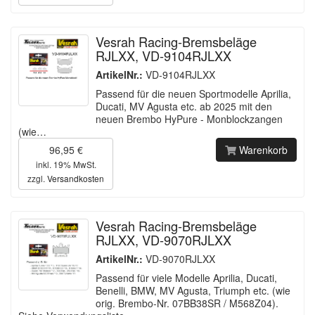
Vesrah Racing-Bremsbeläge
RJLXX, VD-9104RJLXX
ArtikelNr.:
VD-9104RJLXX
Passend für die neuen Sportmodelle Aprilia,
Ducati, MV Agusta etc. ab 2025 mit den
neuen Brembo HyPure - Monblockzangen
(wie…
96,95 €
Warenkorb
inkl. 19% MwSt.
zzgl.
Versandkosten
Vesrah Racing-Bremsbeläge
RJLXX, VD-9070RJLXX
ArtikelNr.:
VD-9070RJLXX
Passend für viele Modelle Aprilia, Ducati,
Benelli, BMW, MV Agusta, Triumph etc. (wie
orig. Brembo-Nr. 07BB38SR / M568Z04).