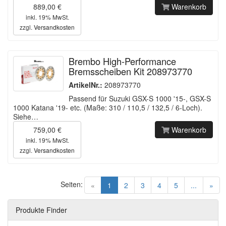
889,00 €
Warenkorb
inkl. 19% MwSt.
zzgl.
Versandkosten
Brembo High-Performance
Bremsscheiben Kit 208973770
ArtikelNr.:
208973770
Passend für Suzuki GSX-S 1000 '15-, GSX-S
1000 Katana '19- etc. (Maße: 310 / 110,5 / 132,5 / 6-Loch).
Siehe…
759,00 €
Warenkorb
inkl. 19% MwSt.
zzgl.
Versandkosten
Seiten:
(current)
«
1
2
3
4
5
...
»
Produkte Finder