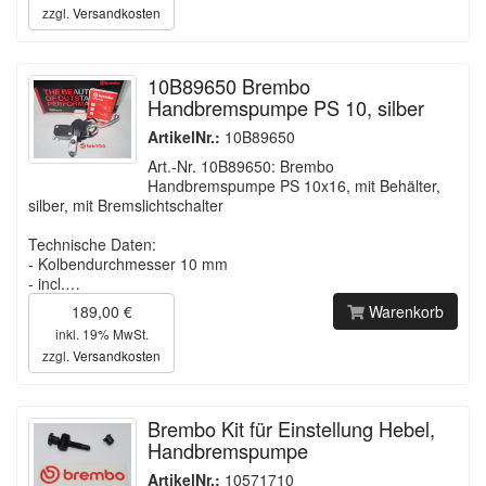
zzgl.
Versandkosten
10B89650 Brembo
Handbremspumpe PS 10, silber
ArtikelNr.:
10B89650
Art.-Nr. 10B89650: Brembo
Handbremspumpe PS 10x16, mit Behälter,
silber, mit Bremslichtschalter
Technische Daten:
- Kolbendurchmesser 10 mm
- incl.…
189,00 €
Warenkorb
inkl. 19% MwSt.
zzgl.
Versandkosten
Brembo Kit für Einstellung Hebel,
Handbremspumpe
ArtikelNr.:
10571710