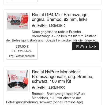
Radial GP4-Mini Bremszange,
original Brembo, 82 mm, links
ArtikelNr.:
120E63910
Neue gegossene radiale Brembo -
Bremszange 4 - Kolben mit 82 mm Abstand
der Befestigungsbohrung! Speziell entwickelt für die jüngere…
339,00 €
Warenkorb
inkl. 19% MwSt.
zzgl.
Versandkosten
Radial HyPure Monoblock
Bremszangensatz, orig. Brembo,
schwarz, 100 mm Kit
ArtikelNr.:
220E94000
Brembo - Bremszangensatz HyPure
Monoblock, 100 mm Abstand der
Befestigungsbohrung, schwarz (ohne Bremsbeläge)