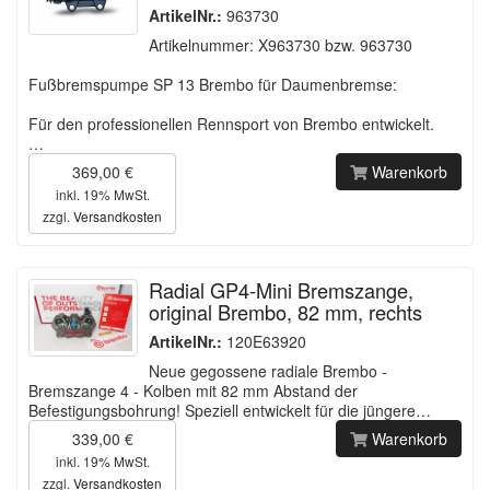
ArtikelNr.:
963730
Artikelnummer: X963730 bzw. 963730
Fußbremspumpe SP 13 Brembo für Daumenbremse:
Für den professionellen Rennsport von Brembo entwickelt.
…
369,00 €
Warenkorb
inkl. 19% MwSt.
zzgl.
Versandkosten
Radial GP4-Mini Bremszange,
original Brembo, 82 mm, rechts
ArtikelNr.:
120E63920
Neue gegossene radiale Brembo -
Bremszange 4 - Kolben mit 82 mm Abstand der
Befestigungsbohrung! Speziell entwickelt für die jüngere…
339,00 €
Warenkorb
inkl. 19% MwSt.
zzgl.
Versandkosten