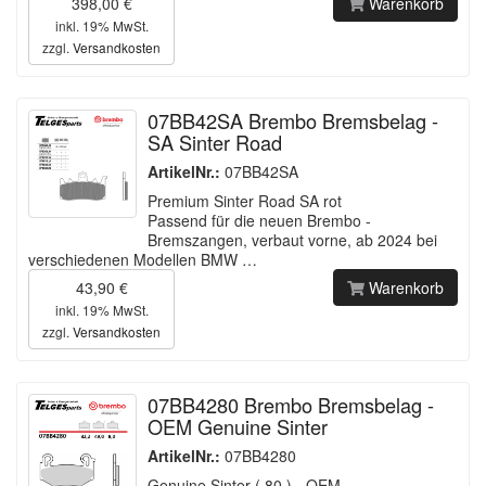
398,00 €
Warenkorb
inkl. 19% MwSt.
zzgl.
Versandkosten
07BB42SA Brembo Bremsbelag -
SA Sinter Road
ArtikelNr.:
07BB42SA
Premium Sinter Road SA rot
Passend für die neuen Brembo -
Bremszangen, verbaut vorne, ab 2024 bei
verschiedenen Modellen BMW …
43,90 €
Warenkorb
inkl. 19% MwSt.
zzgl.
Versandkosten
07BB4280 Brembo Bremsbelag -
OEM Genuine Sinter
ArtikelNr.:
07BB4280
Genuine Sinter ( 80 ) - OEM