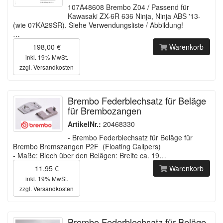
107A48608 Brembo Z04 / Passend für
Kawasaki ZX-6R 636 Ninja, Ninja ABS '13-
(wie 07KA29SR). Siehe Verwendungsliste / Abbildung!
…
198,00 €
Warenkorb
inkl. 19% MwSt.
zzgl.
Versandkosten
Brembo Federblechsatz für Beläge
für Brembozangen
ArtikelNr.:
20468330
- Brembo Federblechsatz für Beläge für
Brembo Bremszangen P2F (Floating Calipers)
- Maße: Blech über den Belägen: Breite ca. 19…
11,95 €
Warenkorb
inkl. 19% MwSt.
zzgl.
Versandkosten
Brembo Federblechsatz für Beläge