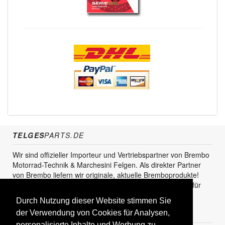
TELGES
PARTS.DE
Wir sind offizieller Importeur und Vertriebspartner von Brembo
Motorrad-Technik & Marchesini Felgen. Als direkter Partner
von Brembo liefern wir originale, aktuelle Bremboprodukte!
Unser Service steht sowohl für den Endkunden als auch für
den Einzel- und Grosshandel zur Verfügung.
Durch Nutzung dieser Website stimmen Sie
der Verwendung von Cookies für Analysen,
KUNDENBEREICH
personalisierte Inhalte und Werbung zu.