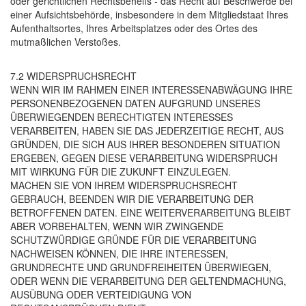
oder gerichtlichen Rechtsbehelfs - das Recht auf Beschwerde bei
einer Aufsichtsbehörde, insbesondere in dem Mitgliedstaat Ihres
Aufenthaltsortes, Ihres Arbeitsplatzes oder des Ortes des
mutmaßlichen Verstoßes.
7.2 WIDERSPRUCHSRECHT
WENN WIR IM RAHMEN EINER INTERESSENABWÄGUNG IHRE
PERSONENBEZOGENEN DATEN AUFGRUND UNSERES
ÜBERWIEGENDEN BERECHTIGTEN INTERESSES
VERARBEITEN, HABEN SIE DAS JEDERZEITIGE RECHT, AUS
GRÜNDEN, DIE SICH AUS IHRER BESONDEREN SITUATION
ERGEBEN, GEGEN DIESE VERARBEITUNG WIDERSPRUCH
MIT WIRKUNG FÜR DIE ZUKUNFT EINZULEGEN.
MACHEN SIE VON IHREM WIDERSPRUCHSRECHT
GEBRAUCH, BEENDEN WIR DIE VERARBEITUNG DER
BETROFFENEN DATEN. EINE WEITERVERARBEITUNG BLEIBT
ABER VORBEHALTEN, WENN WIR ZWINGENDE
SCHUTZWÜRDIGE GRÜNDE FÜR DIE VERARBEITUNG
NACHWEISEN KÖNNEN, DIE IHRE INTERESSEN,
GRUNDRECHTE UND GRUNDFREIHEITEN ÜBERWIEGEN,
ODER WENN DIE VERARBEITUNG DER GELTENDMACHUNG,
AUSÜBUNG ODER VERTEIDIGUNG VON