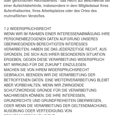
oder gerichtlichen Rechtsbehelfs - das Recht auf Beschwerde bei
einer Aufsichtsbehörde, insbesondere in dem Mitgliedstaat Ihres
Aufenthaltsortes, Ihres Arbeitsplatzes oder des Ortes des
mutmaßlichen Verstoßes.
7.2 WIDERSPRUCHSRECHT
WENN WIR IM RAHMEN EINER INTERESSENABWÄGUNG IHRE
PERSONENBEZOGENEN DATEN AUFGRUND UNSERES
ÜBERWIEGENDEN BERECHTIGTEN INTERESSES
VERARBEITEN, HABEN SIE DAS JEDERZEITIGE RECHT, AUS
GRÜNDEN, DIE SICH AUS IHRER BESONDEREN SITUATION
ERGEBEN, GEGEN DIESE VERARBEITUNG WIDERSPRUCH
MIT WIRKUNG FÜR DIE ZUKUNFT EINZULEGEN.
MACHEN SIE VON IHREM WIDERSPRUCHSRECHT
GEBRAUCH, BEENDEN WIR DIE VERARBEITUNG DER
BETROFFENEN DATEN. EINE WEITERVERARBEITUNG BLEIBT
ABER VORBEHALTEN, WENN WIR ZWINGENDE
SCHUTZWÜRDIGE GRÜNDE FÜR DIE VERARBEITUNG
NACHWEISEN KÖNNEN, DIE IHRE INTERESSEN,
GRUNDRECHTE UND GRUNDFREIHEITEN ÜBERWIEGEN,
ODER WENN DIE VERARBEITUNG DER GELTENDMACHUNG,
AUSÜBUNG ODER VERTEIDIGUNG VON