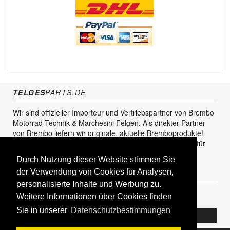
TELGES
PARTS.DE
Wir sind offizieller Importeur und Vertriebspartner von Brembo
Motorrad-Technik & Marchesini Felgen. Als direkter Partner
von Brembo liefern wir originale, aktuelle Bremboprodukte!
Unser Service steht sowohl für den Endkunden als auch für
den Einzel- und Grosshandel zur Verfügung.
Durch Nutzung dieser Website stimmen Sie
der Verwendung von Cookies für Analysen,
KUNDENBEREICH
personalisierte Inhalte und Werbung zu.
Registrieren
Weitere Informationen über Cookies finden
Sie in unserer
Datenschutzbestimmungen
Bereits Kunde? Log In