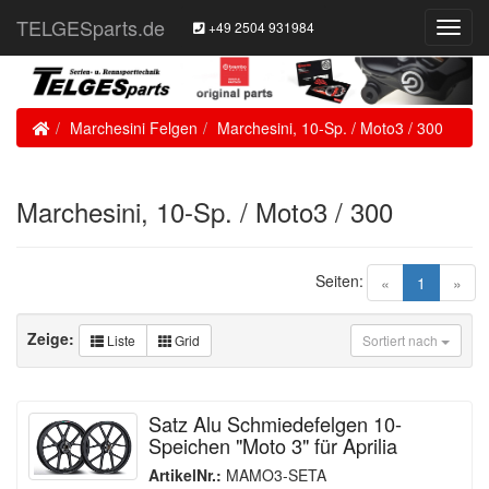
TELGESparts.de
+49 2504 931984
Toggl
Navig
Home
Marchesini Felgen
Marchesini, 10-Sp. / Moto3 / 300
Marchesini, 10-Sp. / Moto3 / 300
Seiten:
(current)
«
1
»
Zeige:
Liste
Grid
Sortiert nach
Satz Alu Schmiedefelgen 10-
Speichen "Moto 3" für Aprilia
ArtikelNr.:
MAMO3-SETA