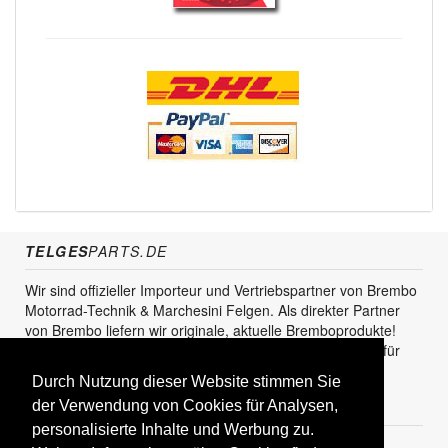
TELGES
PARTS.DE
Wir sind offizieller Importeur und Vertriebspartner von Brembo
Motorrad-Technik & Marchesini Felgen. Als direkter Partner
von Brembo liefern wir originale, aktuelle Bremboprodukte!
Unser Service steht sowohl für den Endkunden als auch für
den Einzel- und Grosshandel zur Verfügung.
Durch Nutzung dieser Website stimmen Sie
der Verwendung von Cookies für Analysen,
KUNDENBEREICH
personalisierte Inhalte und Werbung zu.
Registrieren