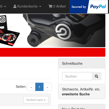
ch
Kundenkonto
0 Artikel
Schnellsuche
Seiten:
(current)
«
1
»
Stichworte, ArtikelNr. etc.
erweiterte Suche
Sortiert nach
Neue Produkte