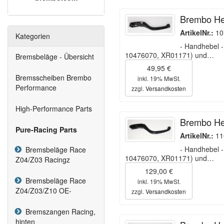
Brembo Heb
ArtikelNr.:
10
Kategorien
- Handhebel -
10476070, XR01171) und…
Bremsbeläge - Übersicht
49,95 €
Bremsscheiben Brembo
inkl. 19% MwSt.
Performance
zzgl.
Versandkosten
High-Performance Parts
Brembo Heb
Pure-Racing Parts
ArtikelNr.:
11
- Handhebel -
Bremsbeläge Race
10476070, XR01171) und…
Z04/Z03 Racingz
129,00 €
Bremsbeläge Race
inkl. 19% MwSt.
Z04/Z03/Z10 OE-
zzgl.
Versandkosten
Bremszangen Racing,
hinten