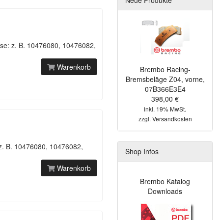
se: z. B. 10476080, 10476082,
Warenkorb
Brembo Racing-
Bremsbeläge Z04, vorne,
07B366E3E4
398,00 €
inkl. 19% MwSt.
zzgl.
Versandkosten
 z. B. 10476080, 10476082,
Shop Infos
Warenkorb
Brembo Katalog
Downloads