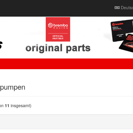
Deuts
alpumpen
on
11
insgesamt)