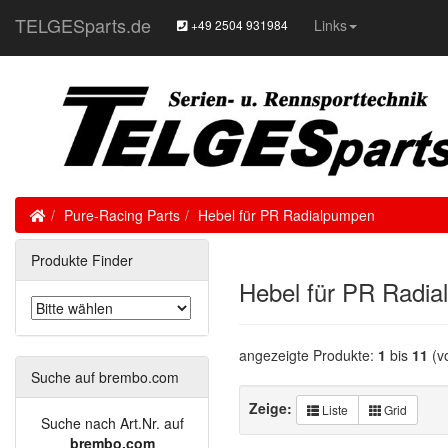
TELGESparts.de
Links
+49 2504 931984
Home
Pure-Racing Parts
Hebel für PR Radialpumpen
Produkte Finder
Hebel für PR Radi
angezeigte Produkte:
1
bis
11
(v
Suche auf brembo.com
Zeige:
Liste
Grid
Suche nach Art.Nr. auf
brembo.com