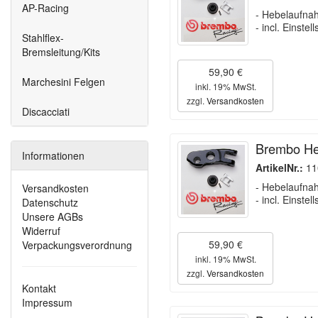
AP-Racing
- Hebelaufna
- incl. Einste
Stahlflex-
Bremsleitung/Kits
59,90 €
Marchesini Felgen
inkl. 19% MwSt.
zzgl.
Versandkosten
Discacciati
Brembo He
Informationen
ArtikelNr.:
11
- Hebelaufna
Versandkosten
- incl. Einste
Datenschutz
Unsere AGBs
Widerruf
59,90 €
Verpackungsverordnung
inkl. 19% MwSt.
zzgl.
Versandkosten
Kontakt
Impressum