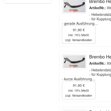
Brembo He
ArtikelNr.:
X9
- Hebelendst
- für Kupplu
- gerade Ausführung…
91,90 €
inkl. 19% MwSt.
zzgl.
Versandkosten
Brembo Heb
ArtikelNr.:
X9
- Hebelendst
- für Kupplu
- kurze Ausführung…
91,90 €
inkl. 19% MwSt.
zzgl.
Versandkosten