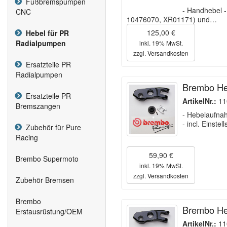
Fußbremspumpen
- Handhebel 
CNC
10476070, XR01171) und…
125,00 €
Hebel für PR
Radialpumpen
inkl. 19% MwSt.
zzgl.
Versandkosten
Ersatzteile PR
Radialpumpen
Brembo He
Ersatzteile PR
ArtikelNr.:
11
Bremszangen
- Hebelaufna
- incl. Einste
Zubehör für Pure
Racing
59,90 €
Brembo Supermoto
inkl. 19% MwSt.
zzgl.
Versandkosten
Zubehör Bremsen
Brembo
Brembo He
Erstausrüstung/OEM
ArtikelNr.:
11