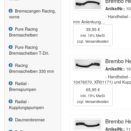
Brembo Heb
ArtikelNr.:
10
Bremszangen Racing,
- Handhebel 
vorne
mm Anlenkung…
Pure Racing
39,95 €
Bremsscheiben
inkl. 19% MwSt.
zzgl.
Versandkosten
Pure Racing
Bremsscheiben T-Dri.
Brembo Heb
Racing
ArtikelNr.:
10
Bremsscheiben 330 mm
- Handhebel 
10476070, XR01171) und Kup
Radial -
Bremspumpen
65,95 €
inkl. 19% MwSt.
Radial -
zzgl.
Versandkosten
Kupplungspumpen
Daumenbremse
Brembo Heb
ArtikelNr.:
11