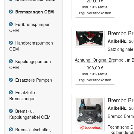
229,00 €
inkl. 19% MwSt.
Bremszangen OEM
zzgl.
Versandkosten
Fußbremspumpen
OEM
Brembo Br
ArtikelNr.:
20
Handbremspumpen
OEM
Satz origina
Achtung: Original Brembo , in 
Kupplungspumpen
OEM
398,00 €
inkl. 19% MwSt.
Ersatzteile Pumpen
zzgl.
Versandkosten
Ersatzteile
Bremszangen
Brembo Br
ArtikelNr.:
20
Brems- u.
Brembo Brems
Kupplungshebel OEM
Technische D
Bremslichtschalter,
- Kolbendurc