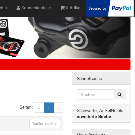
ch
Kundenkonto
0 Artikel
Schnellsuche
Seiten:
(current)
«
1
»
Stichworte, ArtikelNr. etc.
erweiterte Suche
Sortiert nach
Neue Produkte