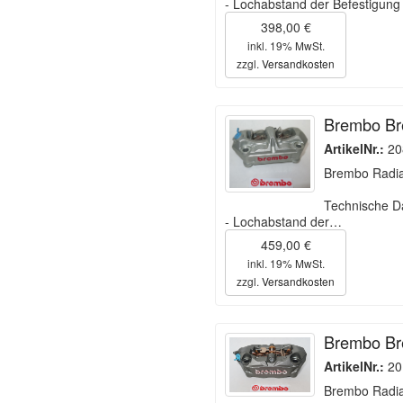
- Lochabstand der Befestigu
398,00 €
inkl. 19% MwSt.
zzgl.
Versandkosten
Brembo Bre
ArtikelNr.:
20
Brembo Radial
Technische D
- Lochabstand der…
459,00 €
inkl. 19% MwSt.
zzgl.
Versandkosten
Brembo Bre
ArtikelNr.:
20
Brembo Radia