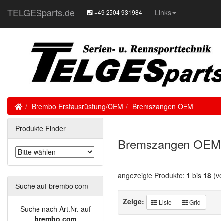
TELGESparts.de
Links
+49 2504 931984
Home
Brembo Erstausrüstung/OEM
Bremszangen OEM
Produkte Finder
Bremszangen OEM
angezeigte Produkte:
1
bis
18
(v
Suche auf brembo.com
Zeige:
Liste
Grid
Suche nach Art.Nr. auf
brembo.com