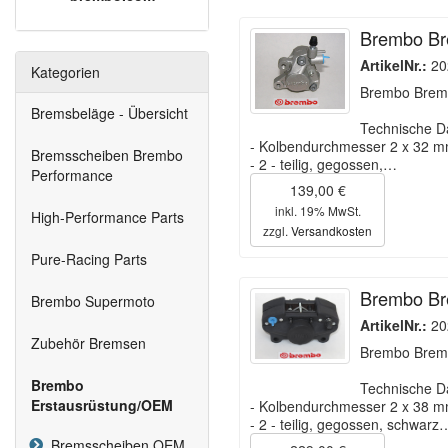
Brembo Bre
ArtikelNr.:
20
Kategorien
Brembo Brems
Bremsbeläge - Übersicht
Technische D
- Kolbendurchmesser 2 x 32 
Bremsscheiben Brembo
- 2 - teilig, gegossen,…
Performance
139,00 €
inkl. 19% MwSt.
High-Performance Parts
zzgl.
Versandkosten
Pure-Racing Parts
Brembo Br
Brembo Supermoto
ArtikelNr.:
20
Zubehör Bremsen
Brembo Brem
Brembo
Technische D
Erstausrüstung/OEM
- Kolbendurchmesser 2 x 38 
- 2 - teilig, gegossen, schwarz
Bremsscheiben OEM