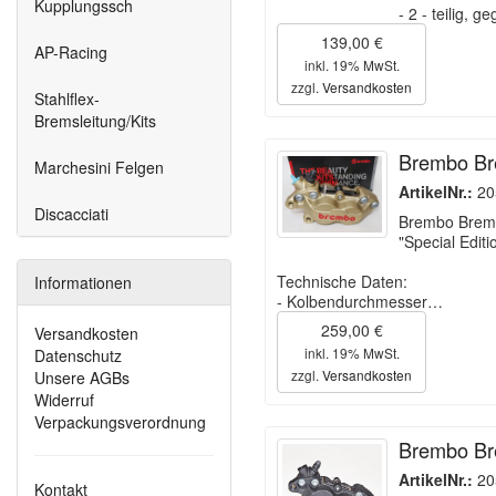
Kupplungssch
- 2 - teilig, 
139,00 €
AP-Racing
inkl. 19% MwSt.
zzgl.
Versandkosten
Stahlflex-
Bremsleitung/Kits
Brembo Bre
Marchesini Felgen
ArtikelNr.:
20
Discacciati
Brembo Bremsz
"Special Editi
Technische Daten:
Informationen
- Kolbendurchmesser…
259,00 €
Versandkosten
inkl. 19% MwSt.
Datenschutz
zzgl.
Versandkosten
Unsere AGBs
Widerruf
Verpackungsverordnung
Brembo Bre
ArtikelNr.:
20
Kontakt