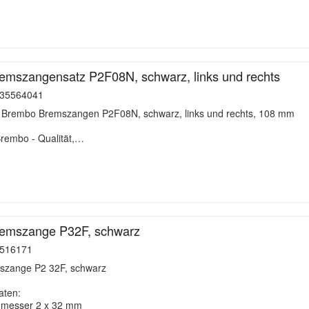
emszangensatz P2F08N, schwarz, links und rechts
35564041
le Brembo Bremszangen P2F08N, schwarz, links und rechts, 108 mm
Brembo - Qualität,…
emszange P32F, schwarz
516171
zange P2 32F, schwarz
aten:
hmesser 2 x 32 mm