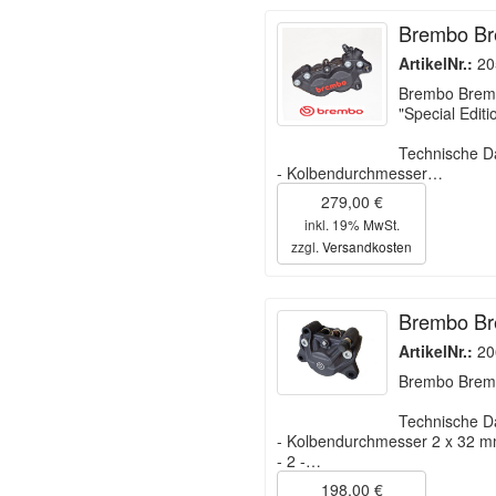
Brembo Bre
ArtikelNr.:
20
Brembo Bremsz
"Special Editi
Technische D
- Kolbendurchmesser…
279,00 €
inkl. 19% MwSt.
zzgl.
Versandkosten
Brembo Br
ArtikelNr.:
20
Brembo Brems
Technische D
- Kolbendurchmesser 2 x 32 
- 2 -…
198,00 €