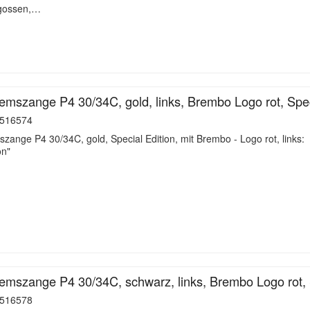
gegossen,…
mszange P4 30/34C, gold, links, Brembo Logo rot, Spec
516574
ange P4 30/34C, gold, Special Edition, mit Brembo - Logo rot, links:
on"
mszange P4 30/34C, schwarz, links, Brembo Logo rot, 
516578