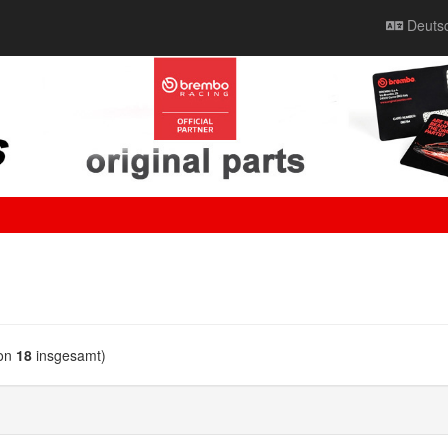
Deuts
on
18
insgesamt)