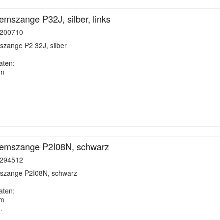
mszange P32J, silber, links
200710
zange P2 32J, silber
aten:
mm
emszange P2I08N, schwarz
294512
szange P2I08N, schwarz
aten:
mm
…