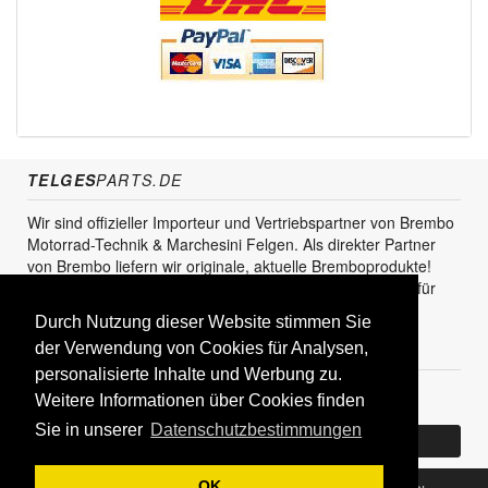
TELGES
PARTS.DE
Wir sind offizieller Importeur und Vertriebspartner von Brembo
Motorrad-Technik & Marchesini Felgen. Als direkter Partner
von Brembo liefern wir originale, aktuelle Bremboprodukte!
Unser Service steht sowohl für den Endkunden als auch für
den Einzel- und Grosshandel zur Verfügung.
Durch Nutzung dieser Website stimmen Sie
KUNDENBEREICH
der Verwendung von Cookies für Analysen,
personalisierte Inhalte und Werbung zu.
Registrieren
Weitere Informationen über Cookies finden
Sie in unserer
Datenschutzbestimmungen
Bereits Kunde? Log In
OK