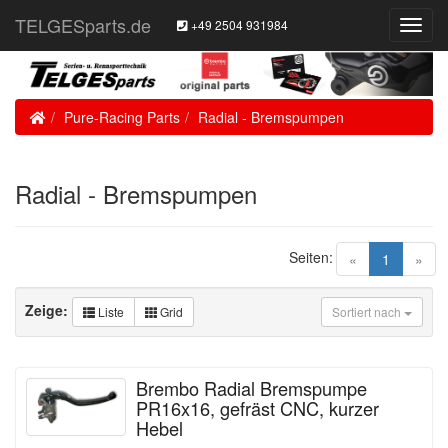
TELGESparts.de
+49 2504 931984
Toggl
Navig
Home
Pure-Racing Parts
Radial - Bremspumpen
Radial - Bremspumpen
Seiten:
(current)
«
1
»
Zeige:
Liste
Grid
Sortiert nach
Brembo Radial Bremspumpe
PR16x16, gefräst CNC, kurzer
Hebel