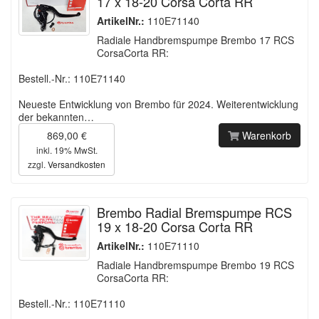
17 x 18-20 Corsa Corta RR
ArtikelNr.:
110E71140
Radiale Handbremspumpe Brembo 17 RCS
CorsaCorta RR:
Bestell.-Nr.: 110E71140
Neueste Entwicklung von Brembo für 2024. Weiterentwicklung
der bekannten…
869,00 €
Warenkorb
inkl. 19% MwSt.
zzgl.
Versandkosten
Brembo Radial Bremspumpe RCS
19 x 18-20 Corsa Corta RR
ArtikelNr.:
110E71110
Radiale Handbremspumpe Brembo 19 RCS
CorsaCorta RR:
Bestell.-Nr.: 110E71110