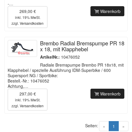
-…
269,00 €
Warenkorb
inkl. 19% MwSt.
zzgl.
Versandkosten
Brembo Radial Bremspumpe PR 18
x 18, mit Klapphebel
ArtikelNr.:
10476052
Radiale Bremspumpe Brembo PR 18x18, mit
Klapphebel / spezielle Ausführung IDM-Superbike / 600
Supersport NG / Sportbike:
Bestell.-Nr.: 10476052
Achtung,…
297,00 €
Warenkorb
inkl. 19% MwSt.
zzgl.
Versandkosten
Seiten:
(current)
«
1
»