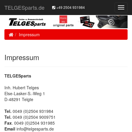
TELGESparts.de
+49 2504 931984
Toggl
Navig
Home
Impressum
Impressum
TELGESparts
Inh. Hubert Telges
Else-Lasker-S.-Weg 1
D-48291 Telgte
Tel.
0049 (0)2504 931984
Tel.
0049 (0)2504 9009751
Fax
. 0049 (0)2504 931985
Email
info@telgesparts.de