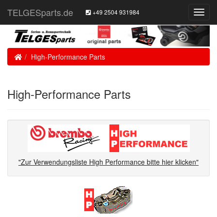
TELGESparts.de
+49 2504 931984
Toggl
Navig
Home
High-Performance Parts
High-Performance Parts
"Zur Verwendungsliste High Performance bitte hier klicken"