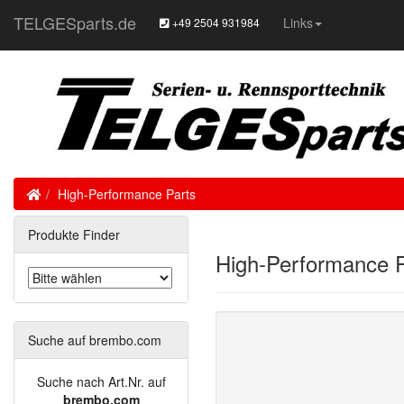
TELGESparts.de
Links
+49 2504 931984
Home
High-Performance Parts
Produkte Finder
High-Performance P
Suche auf brembo.com
Suche nach Art.Nr. auf
brembo.com