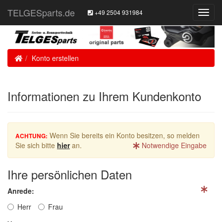
TELGESparts.de
+49 2504 931984
Toggl
Navig
Home
Konto erstellen
Informationen zu Ihrem Kundenkonto
Wenn Sie bereits ein Konto besitzen, so melden
ACHTUNG:
Sie sich bitte
hier
an.
Notwendige Eingabe
Ihre persönlichen Daten
Anrede:
Herr
Frau