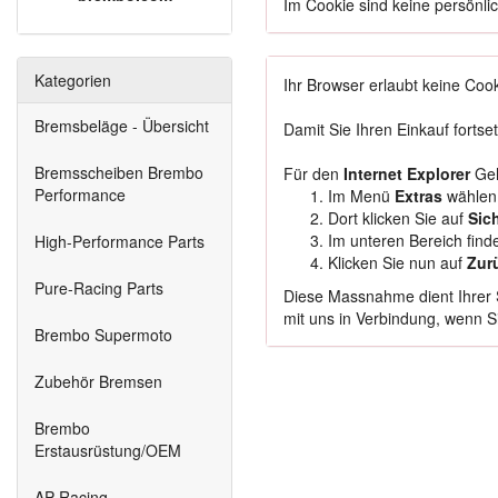
Im Cookie sind keine persönli
Kategorien
Ihr Browser erlaubt keine Cook
Bremsbeläge - Übersicht
Damit Sie Ihren Einkauf fortse
Bremsscheiben Brembo
Für den
Internet Explorer
Geh
Performance
Im Menü
Extras
wählen
Dort klicken Sie auf
Sic
Im unteren Bereich find
High-Performance Parts
Klicken Sie nun auf
Zur
Pure-Racing Parts
Diese Massnahme dient Ihrer S
mit uns in Verbindung, wenn 
Brembo Supermoto
Zubehör Bremsen
Brembo
Erstausrüstung/OEM
AP-Racing