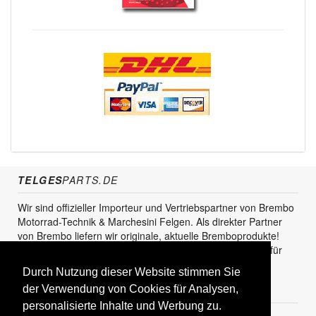
TELGES
PARTS.DE
Wir sind offizieller Importeur und Vertriebspartner von Brembo
Motorrad-Technik & Marchesini Felgen. Als direkter Partner
von Brembo liefern wir originale, aktuelle Bremboprodukte!
Unser Service steht sowohl für den Endkunden als auch für
den Einzel- und Grosshandel zur Verfügung.
Durch Nutzung dieser Website stimmen Sie
KUNDENBEREICH
der Verwendung von Cookies für Analysen,
personalisierte Inhalte und Werbung zu.