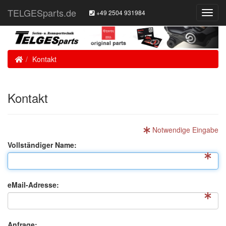
TELGESparts.de
+49 2504 931984
Toggl
Navig
Home
Kontakt
Kontakt
Notwendige Eingabe
Vollständiger Name:
eMail-Adresse:
Anfrage: