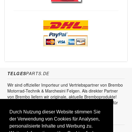
TELGES
PARTS.DE
Wir sind offizieller Importeur und Vertriebspartner von Brembo
Motorrad-Technik & Marchesini Felgen. Als direkter Partner
von Brembo liefern wir originale, aktuelle Bremboprodukte!
Unser Service steht sowohl für den Endkunden als auch für
den Einzel- und Grosshandel zur Verfügung.
Durch Nutzung dieser Website stimmen Sie
der Verwendung von Cookies für Analysen,
KUNDENBEREICH
personalisierte Inhalte und Werbung zu.
Registrieren