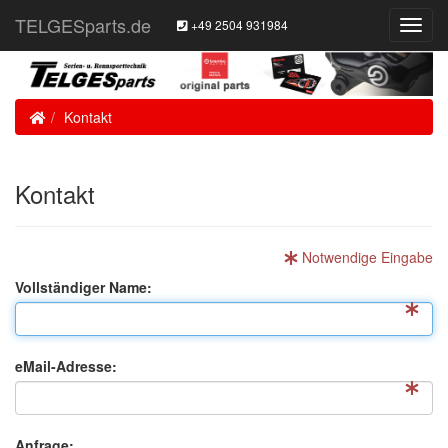
TELGESparts.de
+49 2504 931984
Toggl
Navig
Home
Kontakt
Kontakt
Notwendige Eingabe
Vollständiger Name:
eMail-Adresse:
Anfrage: