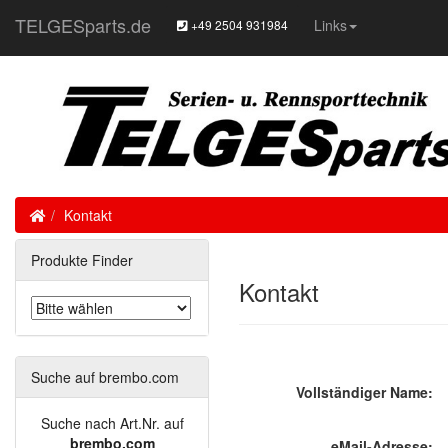
TELGESparts.de
Links
+49 2504 931984
Home
Kontakt
Produkte Finder
Kontakt
Suche auf brembo.com
Vollständiger Name:
Suche nach Art.Nr. auf
brembo.com
eMail-Adresse: