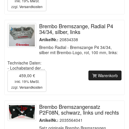
inkl. 19% MwSt.
zzgl.
Versandkosten
Brembo Bremszange, Radial P4
34/34, silber, links
ArtikelNr.:
20834338
Brembo Radial - Bremszange P4 34/34,
silber mit Brembo-Logo, rot, 100 mm, links:
Technische Daten:
- Lochabstand der…
459,00 €
Warenkorb
inkl. 19% MwSt.
zzgl.
Versandkosten
Brembo Bremszangensatz
P2F08N, schwarz, links und rechts
ArtikelNr.:
2035564041
Satz originale Brembo Bremszangen