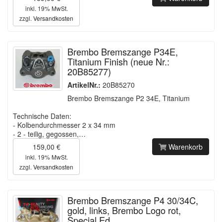
inkl. 19% MwSt.
zzgl.
Versandkosten
Brembo Bremszange P34E,
Titanium Finish (neue Nr.:
20B85277)
ArtikelNr.:
20B85270
Brembo Bremszange P2 34E, Titanium
Technische Daten:
- Kolbendurchmesser 2 x 34 mm
- 2 - teilig, gegossen,…
159,00 €
Warenkorb
inkl. 19% MwSt.
zzgl.
Versandkosten
Brembo Bremszange P4 30/34C,
gold, links, Brembo Logo rot,
Special Ed.