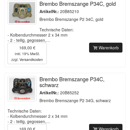
Brembo Bremszange P34C, gold
ArtikelNr.:
20B85210
Brembo Bremszange P2 34C, gold
Technische Daten:
- Kolbendurchmesser 2 x 34 mm
- 2 - teilig, gegossen,…
169,00 €
Warenkorb
inkl. 19% MwSt.
zzgl.
Versandkosten
Brembo Bremszange P34C,
schwarz
ArtikelNr.:
20B85252
Brembo Bremszange P2 34G, schwarz
Technische Daten:
- Kolbendurchmesser 2 x 34 mm
- 2 - teilig, gegossen,…
169,00 €
Warenkorb