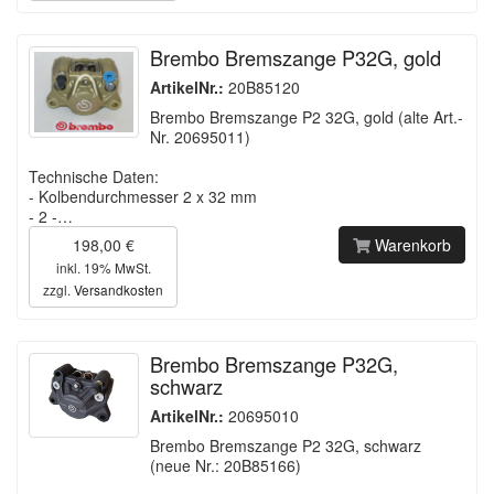
Brembo Bremszange P32G, gold
ArtikelNr.:
20B85120
Brembo Bremszange P2 32G, gold (alte Art.-
Nr. 20695011)
Technische Daten:
- Kolbendurchmesser 2 x 32 mm
- 2 -…
198,00 €
Warenkorb
inkl. 19% MwSt.
zzgl.
Versandkosten
Brembo Bremszange P32G,
schwarz
ArtikelNr.:
20695010
Brembo Bremszange P2 32G, schwarz
(neue Nr.: 20B85166)